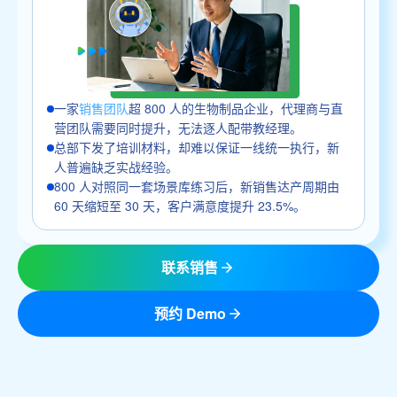
一家
销售团队
超 800 人的生物制品企业，代理商与直
营团队需要同时提升，无法逐人配带教经理。
总部下发了培训材料，却难以保证一线统一执行，新
人普遍缺乏实战经验。
800 人对照同一套场景库练习后，新销售达产周期由
60 天缩短至 30 天，客户满意度提升 23.5%。
联系销售
预约 Demo