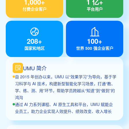
1,000+
1 亿+
付费企业客户
平台用户
208+
100+
国家和地区
世界 500 强企业客户
UMU 简介
自 2015 年创办以来，UMU 以“效果学习”为导向，基于学
习科学与 AI 技术，构建新型智能化学习场景，打通“教、
学、练、测、用”环节，帮助学员跨越从“知道”到“做到”的
鸿沟
通过 AI 力系列课程、AI 原生工具和平台，UMU 赋能企
业员工，助力企业实现人效提升、绩效改变、收入增长