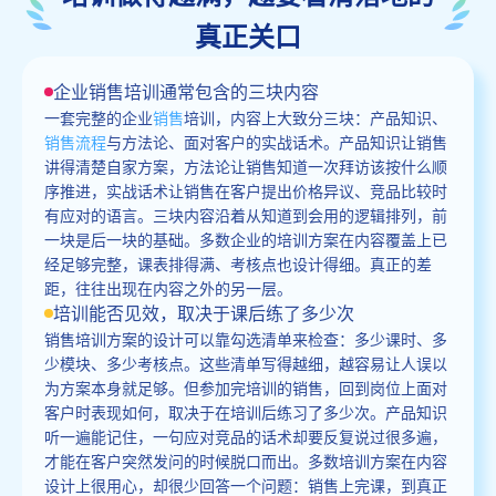
真正关口
企业销售培训通常包含的三块内容
一套完整的企业
销售
培训，内容上大致分三块：产品知识、
销售流程
与方法论、面对客户的实战话术。产品知识让销售
讲得清楚自家方案，方法论让销售知道一次拜访该按什么顺
序推进，实战话术让销售在客户提出价格异议、竞品比较时
有应对的语言。三块内容沿着从知道到会用的逻辑排列，前
一块是后一块的基础。多数企业的培训方案在内容覆盖上已
经足够完整，课表排得满、考核点也设计得细。真正的差
距，往往出现在内容之外的另一层。
培训能否见效，取决于课后练了多少次
销售培训方案的设计可以靠勾选清单来检查：多少课时、多
少模块、多少考核点。这些清单写得越细，越容易让人误以
为方案本身就足够。但参加完培训的销售，回到岗位上面对
客户时表现如何，取决于在培训后练习了多少次。产品知识
听一遍能记住，一句应对竞品的话术却要反复说过很多遍，
才能在客户突然发问的时候脱口而出。多数培训方案在内容
设计上很用心，却很少回答一个问题：销售上完课，到真正