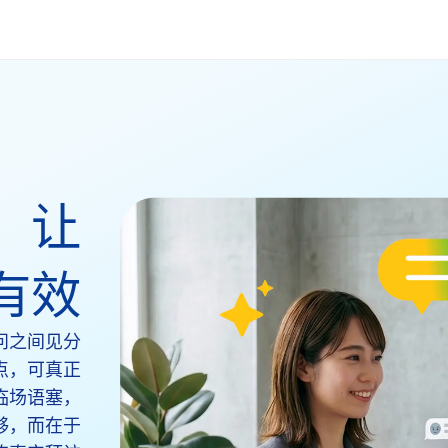
，让
有效
问之间见分
点，可真正
临场语塞，
够，而在于