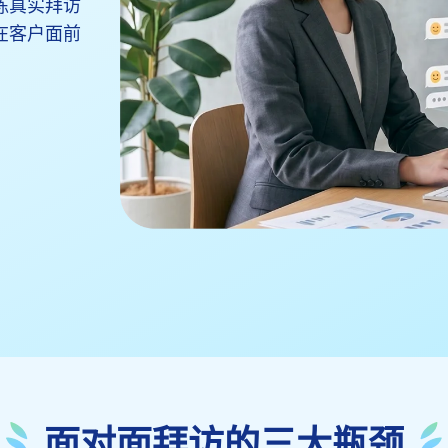
练真实拜访
在客户面前
面对面拜访的三大瓶颈