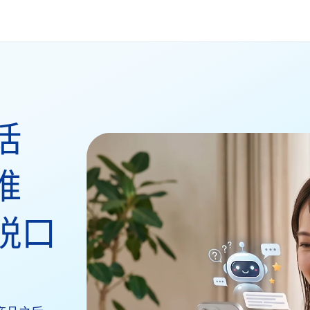
话
推
脱口