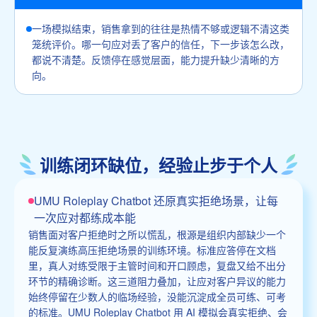
一场模拟结束，销售拿到的往往是热情不够或逻辑不清这类
笼统评价。哪一句应对丢了客户的信任，下一步该怎么改，
都说不清楚。反馈停在感觉层面，能力提升缺少清晰的方
向。
训练闭环缺位，经验止步于个人
UMU Roleplay Chatbot 还原真实拒绝场景，让每
一次应对都练成本能
销售面对客户拒绝时之所以慌乱，根源是组织内部缺少一个
能反复演练高压拒绝场景的训练环境。标准应答停在文档
里，真人对练受限于主管时间和开口顾虑，复盘又给不出分
环节的精确诊断。这三道阻力叠加，让应对客户异议的能力
始终停留在少数人的临场经验，没能沉淀成全员可练、可考
的标准。UMU Roleplay Chatbot 用 AI 模拟会真实拒绝、会