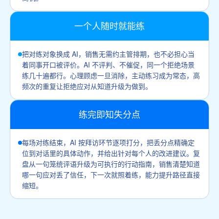
一个人随时就能练
把对练对象换成 AI，销售无需约主管排期，也不必担心当
着同事开口被评价。AI 不评判、不催促，同一个拒绝场景
练几十遍都行。心理顾虑一旦消除，主动练习成为常态，高
频次的重复让拒绝应对从知道升级为做到。
练完即知失分点
每场对练结束，AI 按拜访环节逐项打分，把丢分点精确定
位到对话里的具体动作，并给出针对每个人的改进建议。复
盘从一句笼统评语升级为可执行的行动指南，销售清楚知道
哪一句应对丢了信任，下一次就照着练，能力提升路径直接
缩短。