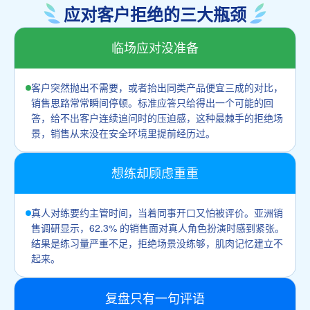
应对客户拒绝的三大瓶颈
临场应对没准备
客户突然抛出不需要，或者抬出同类产品便宜三成的对比，
销售思路常常瞬间停顿。标准应答只给得出一个可能的回
答，给不出客户连续追问时的压迫感，这种最棘手的拒绝场
景，销售从来没在安全环境里提前经历过。
想练却顾虑重重
真人对练要约主管时间，当着同事开口又怕被评价。亚洲销
售调研显示，62.3% 的销售面对真人角色扮演时感到紧张。
结果是练习量严重不足，拒绝场景没练够，肌肉记忆建立不
起来。
复盘只有一句评语