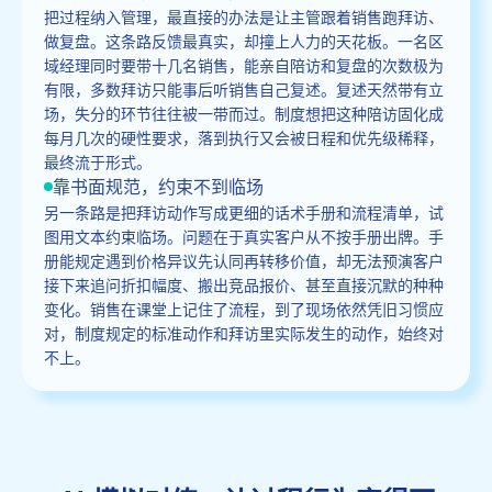
把过程纳入管理，最直接的办法是让主管跟着销售跑拜访、
做复盘。这条路反馈最真实，却撞上人力的天花板。一名区
域经理同时要带十几名销售，能亲自陪访和复盘的次数极为
有限，多数拜访只能事后听销售自己复述。复述天然带有立
场，失分的环节往往被一带而过。制度想把这种陪访固化成
每月几次的硬性要求，落到执行又会被日程和优先级稀释，
最终流于形式。
靠书面规范，约束不到临场
另一条路是把拜访动作写成更细的话术手册和流程清单，试
图用文本约束临场。问题在于真实客户从不按手册出牌。手
册能规定遇到价格异议先认同再转移价值，却无法预演客户
接下来追问折扣幅度、搬出竞品报价、甚至直接沉默的种种
变化。销售在课堂上记住了流程，到了现场依然凭旧习惯应
对，制度规定的标准动作和拜访里实际发生的动作，始终对
不上。