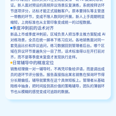
证。新人面对预设的高频异议场景反复演练，系统按拜访环
节逐项评分，达标才能正式接触客户。原本要排队等主管逐
一带教的环节，变成不限人数同时开展，新人上手周期明显
缩短，上岗标准也从主管印象变成统一的过程数据。
季度冲刺前的话术对齐
新品上市或季度冲刺前，区域负责人把当季主推方案配成 AI
对练场景，全员在统一脚本下练习应对。各地销售面对同一
套竞品比价和异议追问，练习数据回到管理者后台。哪个区
域在异议环节普遍失分一目了然，话术标准得以在开打前对
齐，而不是等季度末复盘才发现执行走样。
日常辅导中的精准定位
销售经理做一对一辅导时，不再凭印象给评语，而是调出成
员的逐环节评分报告。报告直接指出某名销售在探询环节得
分长期偏低，辅导就聚焦在这个具体短板上。管理者从基础
陪练中抽身，把时间投到高价值的策略辅导，团队的薄弱环
节也从模糊的感觉变成可追踪的数据。