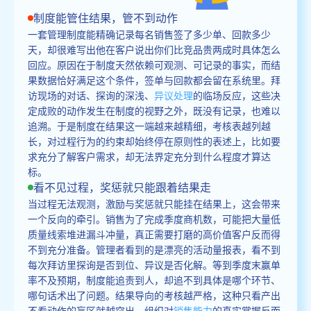
制度能管住结果，管不到动作
一套管理制度能精确记录每名销售签了多少单、回款多少
天，却很难写出他在客户说出你们比竞品贵两成时具体怎么
回应。原因在于制度天然依赖可观测、可记录的事实，而结
果数据恰好满足这个条件，签单与回款都会留在系统里。拜
访现场的对话、探询的深浅、
异议处理
的临场反应，这些决
定成败的动作发生在制度的视野之外，既没有记录，也难以
追溯。于是制度在结果这一端越来越精细，考核表越列越
长，对过程行为的约束却始终停在原则性的表述上，比如要
求充分了解客户需求，却无法界定充分到什么程度才算达
标。
看不见过程，奖惩就只能跟着结果走
当过程无法观测，激励与奖惩就只能挂在结果上，这会带来
一个反向的牵引。销售为了完成季度商机数，可能把大量低
质量线索堆进漏斗冲量，真正需要打磨的高价值客户反而得
不到充分准备。管理者看到的是漂亮的活动量报表，看不到
每次拜访里探询是否到位、异议是否化解。等到季度末赢单
率不及预期，制度能追责到人，却追不到具体是哪个环节、
哪句话术出了问题。结果导向的考核越严格，这种只看产出
不看动作的盲区就越突出，组织对
销售能力
的真实掌握反而