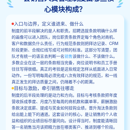
心模块构成？
入口与边界，定义谁进来、做什么
制度的前半段解决的是人和职责。招聘选拔条款明确什么样
的画像可以进入团队，岗位职责条款界定每个角色对商机、
客户和数据负什么责任，行为规范条款则把拜访记录、CRM
阶段更新、合规红线写成可对照的标准。这部分写清楚，团
队才有统一的语言去判断一名
销售
该做什么、不该做什么。
多数企业在这一层的条款相当完备，岗位说明书和员工手册
往往写得很细。真正的考验是这些规定怎样从纸面进入日常
动作。一份写明每周必须完成八次有效拜访的规范，和一线
真正发生的拜访质量之间，仍隔着不小的距离。
目标与激励，牵引销售往哪走
制度的后半段处理的是动力和方向。目标与考核条款把年度
营收拆成季度、月度乃至每周的商机数和赢单率，薪酬激励
条款决定底薪、提成与奖金如何挂钩业绩，晋升淘汰条款则
给出能上能下的通道。这套设计的核心，是让销售的个人收
益和组织的业绩目标尽量同向。设计得当时，制度能清晰回
答一名销售当月该把精力放在哪类客户、推进到哪个阶段。