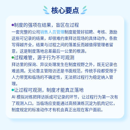
核心要点
制度的强项在结果，盲区在过程
一套完整的公司
销售人员管理
制度能管好招聘、考核、激励
这些可记录的结果，却很难约束拜访现场的具体动作。条款
写得越齐全，结果与过程之间的落差反而越值得管理者留
意，这是制度落地总差最后一公里的根源。
过程难管，源于行为不可观测
拜访里的探询、异议处理发生在制度视野之外，既无记录也
难追溯。无论靠主管陪访还是书面规范，传统手段都受限于
人力带宽和临场的不确定性，无法把过程行为稳定纳入管
理。
让过程可观测，制度才能真正落地
AI 模拟对练把拜访拆成可记录的环节，让过程行为第一次有
了观测入口。当临场应变能通过高频演练沉淀为肌肉记忆，
制度规定的标准动作才有机会真正出现在客户面前。