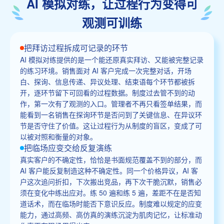
AI 模拟对练，让过程行为变得可
观测可训练
把拜访过程拆成可记录的环节
AI 模拟对练提供的是一个能还原真实拜访、又能被完整记录
的练习环境。销售面对 AI 客户完成一次完整对话，开场
白、探询、信息传递、异议处理、结束语每个环节都被拆
开，逐环节留下可回看的过程数据。制度过去管不到的动
作，第一次有了观测的入口。管理者不再只看签单结果，而
能看到一名销售在探询环节是否问到了关键信息、在异议环
节是否守住了价值。这让过程行为从制度的盲区，变成了可
以被对照和衡量的对象。
把临场应变交给反复演练
真实客户的不确定性，恰恰是书面规范覆盖不到的部分，而
AI 客户能反复制造这种不确定性。同一个价格异议，AI 客
户这次追问折扣，下次搬出竞品，再下次干脆沉默，销售必
须在变化中练出应对。练 50 遍和练 5 遍，差距不在是否知
道话术，而在临场时能否下意识反应。制度难以规定的应变
能力，通过高频、高仿真的演练沉淀为肌肉记忆，让标准动