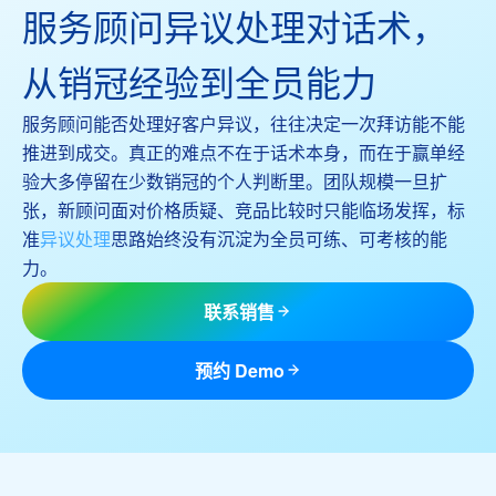
服务顾问异议处理对话术，
从销冠经验到全员能力
服务顾问能否处理好客户异议，往往决定一次拜访能不能
推进到成交。真正的难点不在于话术本身，而在于赢单经
验大多停留在少数销冠的个人判断里。团队规模一旦扩
张，新顾问面对价格质疑、竞品比较时只能临场发挥，标
准
异议处理
思路始终没有沉淀为全员可练、可考核的能
力。
联系销售
预约 Demo