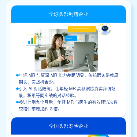
全球头部制药企业
年轻 MR 与资深 MR 能力差距明显，传统跟访带教周
期长、实战机会少。
引入 AI 对话陪练，让年轻 MR 高频演练真实拜访场
景，积累等同实战的对话经验。
参训七到九个月后，年轻 MR 与医生的有效拜访次数
较培训前增加约 2 倍。
全国头部寿险企业