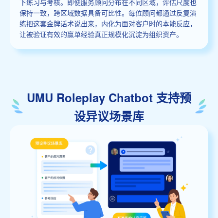
下练习与考核。即便服务顾问分布在不同区域，评估尺度也
保持一致，跨区域数据具备可比性。每位顾问都通过反复演
练把这套金牌话术说出来，内化为面对客户时的本能反应，
让被验证有效的赢单经验真正规模化沉淀为组织资产。
UMU Roleplay Chatbot 支持预
设异议场景库