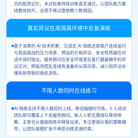
员的肌肉记忆，未达标者持续训练直至通过，让团队能力基
线整体抬升，业绩不再过度依赖少数销冠。
真实异议在高保真环境中反复演练
基于深厚的 AI 技术积累，沉浸式 AI 陪练还原客户连续追问
与竞品挑战的压力场景，预设的价格异议、安全性质疑在对
话中适时抛出。服务顾问在安全环境里反复打磨最棘手的异
议应对，把临场慌乱变成有准备的从容应答，减少因异议处
理失败导致的商机流失。
不限人数同时在线练习
AI 陪练支持不限人数同时上线，移动端随时可练，5 人培训
团队即可覆盖上千名服务顾问。新人入职无需排队等待带
教，主管也从基础陪练中释放出来，专注更高价值的策略辅
导，让团队规模扩张不再受训练资源约束。