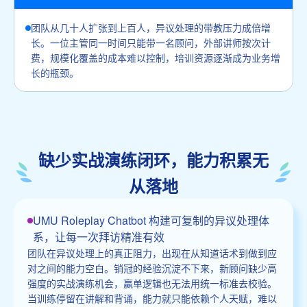
团队从几十人扩张到上百人，异议处理的带教压力成倍增
长。一位主管同一时间只能带一名顾问，外部讲师按次计
费，规模化覆盖的成本难以控制，培训资源逐渐成为业务增
长的瓶颈。
缺少实战演练闭环，能力积累无
从落地
UMU Roleplay Chatbot 构建可复制的异议处理体
系，让每一次拜访精准有效
团队在异议处理上的真正阻力，出现在从知道话术到做到应
对之间的能力空白。销冠的经验沉淀不下来，新顾问缺少高
强度的实战演练机会，赢单逻辑也无法用统一标准去校验。
当训练停留在讲解和背诵，能力就只能依赖个人天赋，难以