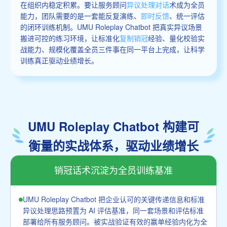
在组织内稳定积累。要让服务顾问
异议处理对话
术成为全员
能力，团队需要的是一套能反复演练、
即时反馈
、统一评估
的闭环训练机制。UMU Roleplay Chatbot 把真实异议场景
搬进可控的练习环境，让标准化
复制销冠
经验、量化校验实
战能力、规模化覆盖全员三件事在同一平台上完成，让科学
训练真正驱动业绩增长。
UMU Roleplay Chatbot 构建可
衡量的实战体系，驱动业绩增长
销冠话术沉淀为全员训练基准
UMU Roleplay Chatbot 把企业认可的关键传递信息和标准
异议处理思路预置为 AI 评估基准，同一套场景和评估标准
部署给所有服务顾问。被实战验证有效的赢单经验内化为全