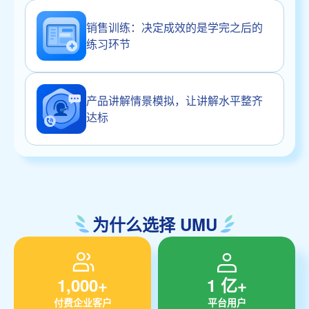
销售训练：决定成效的是学完之后的
练习环节
产品讲解情景模拟，让讲解水平整齐
达标
为什么选择 UMU
1,000+
1 亿+
付费企业客户
平台用户