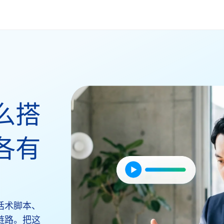
么搭
各有
话术脚本、
链路。把这