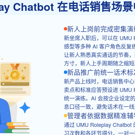
play Chatbot 在电话销
新人上岗前完成密集演
新坐席入职后，可以在 UMU Ro
感型等多种 AI 客户角色反
让新人熟悉真实通话的节奏，
方寸，新人上手周期随之缩短
新品推广前统一话术标
新产品上线时，电话销售中心
卖点和标准应答预设进 UMU Ro
统一演练。AI 会按企业设
息口径一致，避免话术在一线
管理者依据数据精准辅
通过 UMU Roleplay C
习次数和各环节得分。一对一