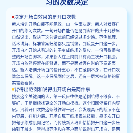
习的次数决定
决定开场白效果的是开口次数
新人培训开场白能不能见效，由一件事决定：新人对着客户
开口的练习次数。一句开场白能否在见到客户的头十几秒里
自然说出，取决于这句话此前已经说过多少遍。范例梳理、
话术讲解、标准答案归纳都只是铺垫，到反复开口这一步，
开场白才开始从看过的句子变成临场的反应。一份写得很完
整的开场白脚本，如果新人在上岗前只有两三次开口机会，
开场白依然停留在能背诵，而不是面对客户时的下意识表
达。新人培训开场白的设计重心，不在范例本身，在开口次
数怎么保障。这一步保障到位之后，还有一层常被忽略的事
实需要看见。
背得出范例和说得出开场白是两件事
搜索这个关键词的人，第一反应往往是范例给得不够多、不
够好，于是继续找更全的开场白模板。这个归因停留在内容
层。沿着开口次数这条线往深一层，会发现真正的断层不在
内容层，在能力层。开场白属于临场表达技能，靠多次开口
把句子练成肌肉记忆，而传统新人培训恰恰把开口这一步压
缩到了最少。背得出范例和在客户面前说得出开场白，是两