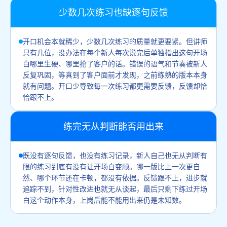
少数几次练习也缺逐句反馈
开口机会本就稀少，少数几次练习的质量就更要紧。但讲师
只有几位，没办法在每个新人每次说完后单独指出这句开场
白哪里生硬、哪里抢了客户的话。错误的语气和节奏被新人
反复巩固，等真到了客户面前才发现，之前练熟的版本本身
就有问题。开口少导致每一次练习都更需要反馈，反馈却恰
恰跟不上。
练完无从判断能否用出来
既没有逐句反馈，也没有练习记录，新人自己也无从判断有
限的练习到底有没有让开场白变顺。哪一版比上一次更自
然、哪个环节还在卡顿，都没有依据。反馈跟不上，进步就
追踪不到，针对性改进也就无从谈起，最后只剩下练过开场
白这个动作本身，上岗后能不能用出来仍是未知数。