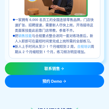
一家拥有 6,000 名员工的全国连锁零售品牌，门店快
速扩张、招聘提速，需要新人尽快上岗，开场接待这
类面客技能此前靠门店带教，参差不齐。
把
销售技能
与合规要点整合进同一套对练场景后，新
人入职即可在最短时间里完成上岗所需的全部练习。
新人上手时间从至少 1 个月缩短到 2 周，
合规培训
周
期从 2 个月缩短到 1 个月，练习频次明显增加。
联系销售
预约 Demo