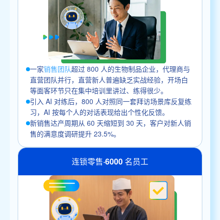
一家
销售团队
超过 800 人的生物制品企业，代理商与
直营团队并行，直营新人普遍缺乏实战经验，开场白
等面客环节只在集中培训里讲过、练得很少。
引入 AI 对练后，800 人对照同一套拜访场景库反复练
习，AI 按每个人的对话表现给出个性化反馈。
新销售达产周期从 60 天缩短到 30 天，客户对新人销
售的满意度调研提升 23.5%。
连锁零售·6000 名员工