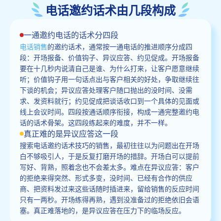
电话邀约话术由几段构成
一通邀约电话的话术分四段
电话销售
的邀约话术，通常按一通电话的推进顺序分成四
段：开场报备、价值钩子、异议应答、约见促成。开场报备
要在十几秒内说清自己是谁、为什么打来，让客户愿意继续
听；价值钩子用一句话点出与客户相关的好处，争取继续往
下谈的机会；异议应答处理客户随口抛出的没时间、没需
求、发资料就行；约见促成把谈话收口到一个具体的见面或
线上会议时间。四段按通话顺序衔接，构成一通完整邀约电
话的话术骨架。这四段练起来的难度，并不一样。
真正难的是异议应答这一段
搜索电话邀约话术技巧的销售，最初往往以为问题出在开场
白不够吸引人，于是反复打磨开场的措辞。开场白可以提前
写好、背熟，照着念也不会差太多。难点在异议应答：客户
的拒绝来得突然、形式多变，没时间、已经有合作的供应
商、把资料发过来这些话随时插进来，留给销售的反应时间
只有一两秒。开场练得再熟，遇到没准备过的拒绝依旧会语
塞。真正难落地的，是异议应答在压力下的临场反应。