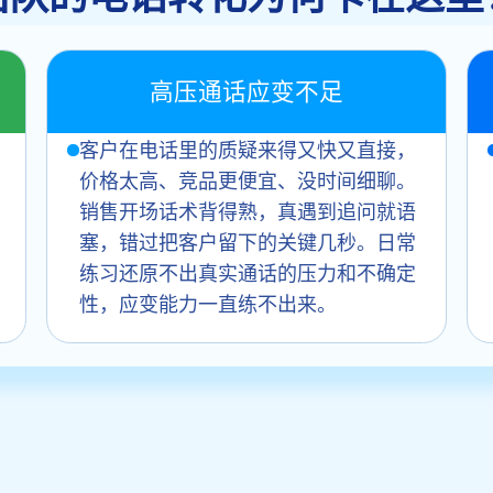
高压通话应变不足
客户在电话里的质疑来得又快又直接，
价格太高、竞品更便宜、没时间细聊。
销售开场话术背得熟，真遇到追问就语
塞，错过把客户留下的关键几秒。日常
练习还原不出真实通话的压力和不确定
性，应变能力一直练不出来。