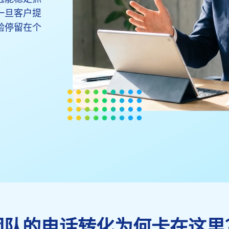
一旦客户提
验停留在个
团队的电话转化为何卡在这里