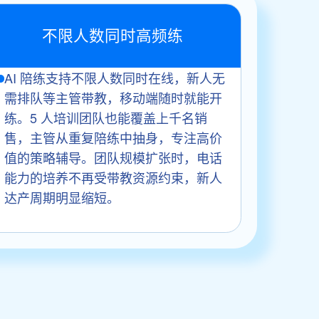
不限人数同时高频练
AI 陪练支持不限人数同时在线，新人无
需排队等主管带教，移动端随时就能开
练。5 人培训团队也能覆盖上千名销
售，主管从重复陪练中抽身，专注高价
值的策略辅导。团队规模扩张时，电话
能力的培养不再受带教资源约束，新人
达产周期明显缩短。