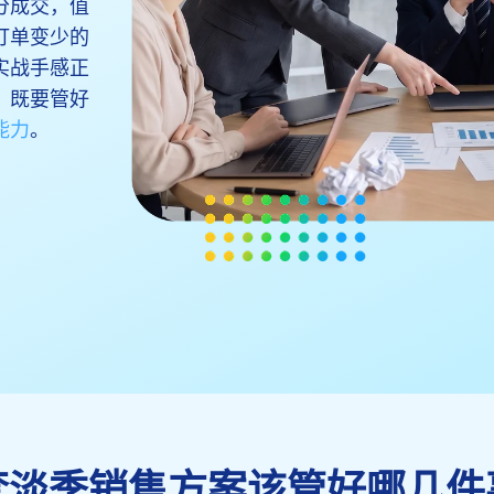
分成交，值
订单变少的
实战手感正
，既要管好
能力
。
套淡季销售方案该管好哪几件