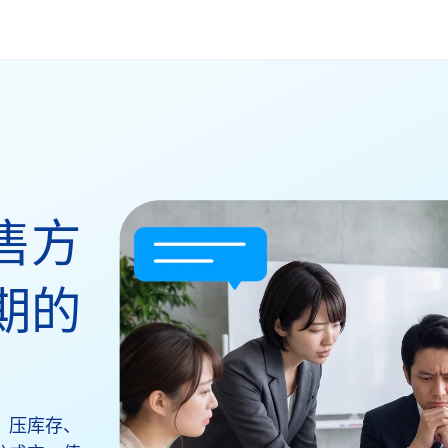
售方
期的
、压库存、