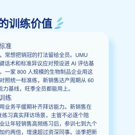
案里的训练价值
标准
，常想把销冠的打法留给全员。UMU
销冠的关键话术和标准异议应对预设进 AI 评估基
一家 800 人规模的生物制品企业用这
对照统一标准练，新销售达产周期从 60
的能力基线，旺季全员都能用上。
训练
用业务平缓期补齐拜访能力。新销售在
bot 里反复练习真实拜访场景，主管不必逐个陪
业让年轻销售高频练习后，参训七到九个
加约两倍，增速超过资深同事。淡季把新