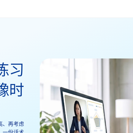
练习
豫时
高、再考虑
。一份话术