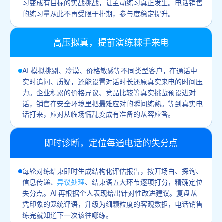
习变成有目标的实战挑战，让主动练习真正发生。电话销售
的练习量从此不再受限于排期，参与度稳定提升。
高压拟真，提前演练棘手来电
AI 模拟挑剔、冷漠、价格敏感等不同类型客户，在通话中
实时追问、质疑，还能设置对话时长还原真实来电的时间压
力。企业积累的价格异议、竞品比较等真实挑战预设进对
话，销售在安全环境里把最难应对的瞬间练熟。等到真实电
话打来，应对从临场慌乱变成有准备的从容应答。
即时诊断，定位每通电话的失分点
每轮对练结束即时生成结构化评估报告，按开场白、探询、
信息传递、
异议处理
、结束语五大环节逐项打分，精确定位
失分点。AI 再根据个人表现给出针对性改进建议。复盘从
凭印象的笼统评语，升级为细颗粒度的客观数据，电话销售
练完就知道下一次该往哪练。