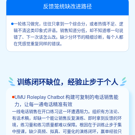
反馈笼统缺改进路径
一轮练习做完，往往只拿到一个综合分，或者热情不足、逻
辑不清这类印象式评语。销售知道分低，却不知道哪一句说
错了、下一次该怎么改。缺少分环节的精细诊断，每个人都
在凭感觉重复同样的错误。
训练闭环缺位，经验止步于个人
UMU Roleplay Chatbot 构建可复制的电话销售能
力，让每一通电话精准有效
一线电话销售在开口练习这一环遭遇阻力。组织有方法论、
有话术稿，却缺一个能让销售反复演练、即时拿到反馈的环
境，练习量和练习质量都难以保障。根因在于训练止步于集
中授课，缺少高频、拟真、可量化的演练闭环，赢单经验只