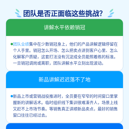
团队是否正面临这些挑战？
讲解水平依赖销冠
团队业绩
集中在少数销冠身上，他们的产品讲解逻辑停留在
个人手里。销冠怎么开场、怎么把卖点讲到客户心里、怎么
化解客户质疑，这套打法没有沉淀成全员能照着练的标准。
一旦销冠调岗或离职，团队讲解水平立刻出现波动。
新品讲解迟迟落不了地
新品上市或营销战役推进时，全员要在窄窄的时间窗口里掌
握新的讲解话术。临时组织线下集训很难凑齐人，场景上线
又赶不上市场节奏。等销售真正讲顺新品卖点，最好的销售
窗口往往已经过去。