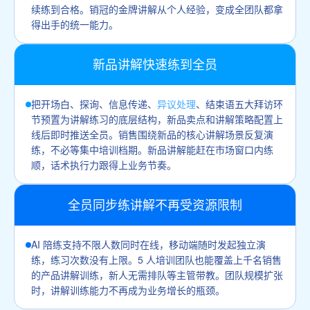
续练到合格。销冠的金牌讲解从个人经验，变成全团队都拿
得出手的统一能力。
新品讲解快速练到全员
把开场白、探询、信息传递、
异议处理
、结束语五大拜访环
节预置为讲解练习的底层结构，新品卖点和讲解策略配置上
线后即时推送全员。销售围绕新品的核心讲解场景反复演
练，不必等集中培训档期。新品讲解能赶在市场窗口内练
顺，话术执行力跟得上业务节奏。
全员同步练讲解不再受资源限制
AI 陪练支持不限人数同时在线，移动端随时发起独立演
练，练习次数没有上限。5 人培训团队也能覆盖上千名销售
的产品讲解训练，新人无需排队等主管带教。团队规模扩张
时，讲解训练能力不再成为业务增长的瓶颈。