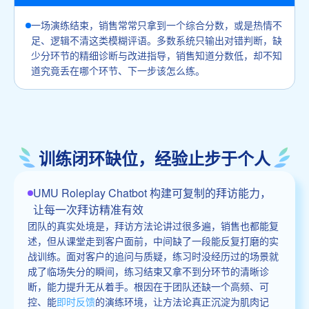
一场演练结束，销售常常只拿到一个综合分数，或是热情不
足、逻辑不清这类模糊评语。多数系统只输出对错判断，缺
少分环节的精细诊断与改进指导，销售知道分数低，却不知
道究竟丢在哪个环节、下一步该怎么练。
训练闭环缺位，经验止步于个人
UMU Roleplay Chatbot 构建可复制的拜访能力，
让每一次拜访精准有效
团队的真实处境是，拜访方法论讲过很多遍，销售也都能复
述，但从课堂走到客户面前，中间缺了一段能反复打磨的实
战训练。面对客户的追问与质疑，练习时没经历过的场景就
成了临场失分的瞬间，练习结束又拿不到分环节的清晰诊
断，能力提升无从着手。根因在于团队还缺一个高频、可
控、能
即时反馈
的演练环境，让方法论真正沉淀为肌肉记