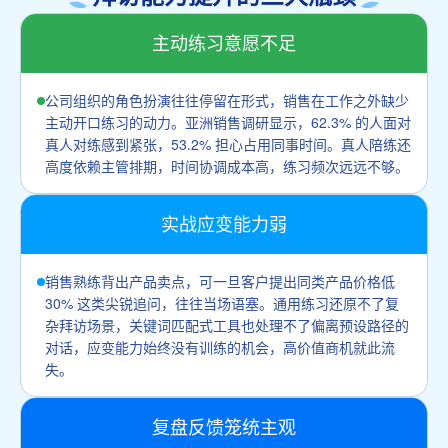
主动练习意愿不足
公司组织的角色扮演往往停留在形式，销售在工作之外缺少
主动开口练习的动力。亚洲销售调研显示，62.3% 的人面对
真人对练感到紧张，53.2% 担心占用同事时间。真人陪练还
高度依赖主管排期，时间协调成本高，练习频次远远不够。
实战应变能力弱
销售熟练背出产品卖点，可一旦客户提出同类产品价格低
30% 这类尖锐追问，往往当场语塞。通用练习还原不了复
杂拜访场景，关键词匹配式工具也处理不了偏离预设路径的
对话，应变能力始终没有训练的机会，高价值商机就此流
失。
复盘反馈笼统主观