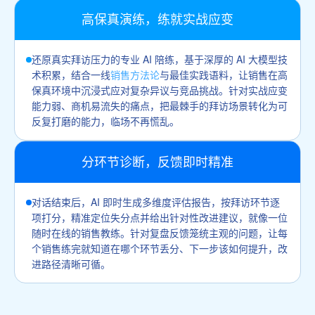
高保真演练，练就实战应变
还原真实拜访压力的专业 AI 陪练，基于深厚的 AI 大模型技
术积累，结合一线
销售方法论
与最佳实践语料，让销售在高
保真环境中沉浸式应对复杂异议与竞品挑战。针对实战应变
能力弱、商机易流失的痛点，把最棘手的拜访场景转化为可
反复打磨的能力，临场不再慌乱。
分环节诊断，反馈即时精准
对话结束后，AI 即时生成多维度评估报告，按拜访环节逐
项打分，精准定位失分点并给出针对性改进建议，就像一位
随时在线的销售教练。针对复盘反馈笼统主观的问题，让每
个销售练完就知道在哪个环节丢分、下一步该如何提升，改
进路径清晰可循。