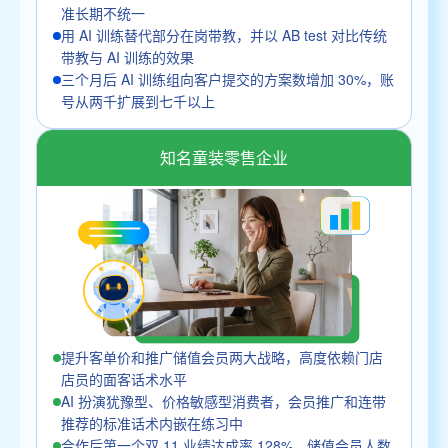
准长期不统一
用 AI 训练替代部分在岗带教，并以 AB test 对比传统
带教与 AI 训练的效果
三个月后 AI 训练组向客户提交的方案数增加 30%，账
号从两千扩展到七千以上
知名童装零售企业
提升客单价和推广储值会员两大战略，高度依赖门店
店员的面客话术水平
AI 扮演犹豫型、价格敏感型消费者，会员推广和连带
推荐的标准话术内嵌在练习中
合作后第一个双 11 业绩达成率 128%，储值会员人数