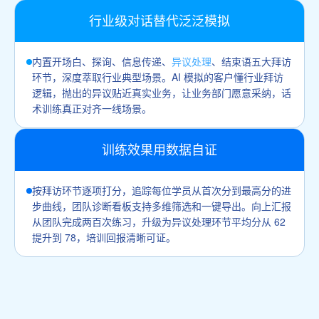
行业级对话替代泛泛模拟
内置开场白、探询、信息传递、
异议处理
、结束语五大拜访
环节，深度萃取行业典型场景。AI 模拟的客户懂行业拜访
逻辑，抛出的异议贴近真实业务，让业务部门愿意采纳，话
术训练真正对齐一线场景。
训练效果用数据自证
按拜访环节逐项打分，追踪每位学员从首次分到最高分的进
步曲线，团队诊断看板支持多维筛选和一键导出。向上汇报
从团队完成两百次练习，升级为异议处理环节平均分从 62
提升到 78，培训回报清晰可证。