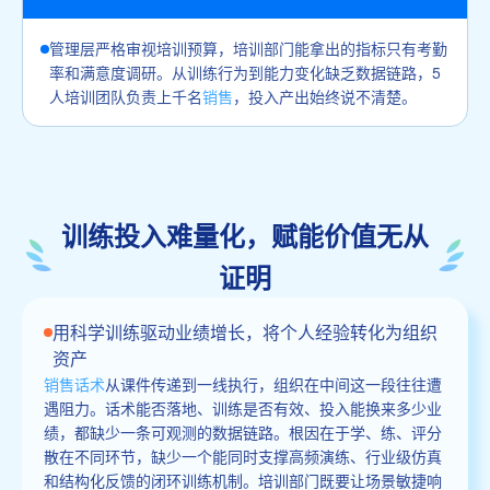
管理层严格审视培训预算，培训部门能拿出的指标只有考勤
率和满意度调研。从训练行为到能力变化缺乏数据链路，5
人培训团队负责上千名
销售
，投入产出始终说不清楚。
训练投入难量化，赋能价值无从
证明
用科学训练驱动业绩增长，将个人经验转化为组织
资产
销售话术
从课件传递到一线执行，组织在中间这一段往往遭
遇阻力。话术能否落地、训练是否有效、投入能换来多少业
绩，都缺少一条可观测的数据链路。根因在于学、练、评分
散在不同环节，缺少一个能同时支撑高频演练、行业级仿真
和结构化反馈的闭环训练机制。培训部门既要让场景敏捷响