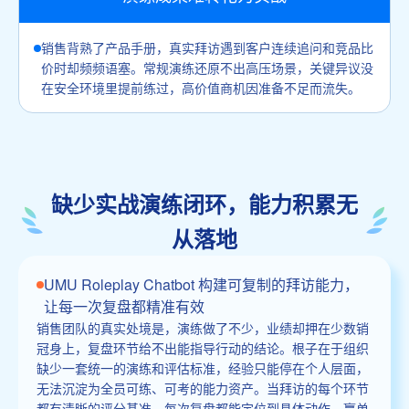
销售背熟了产品手册，真实拜访遇到客户连续追问和竞品比
价时却频频语塞。常规演练还原不出高压场景，关键异议没
在安全环境里提前练过，高价值商机因准备不足而流失。
缺少实战演练闭环，能力积累无
从落地
UMU Roleplay Chatbot 构建可复制的拜访能力，
让每一次复盘都精准有效
销售团队的真实处境是，演练做了不少，业绩却押在少数销
冠身上，复盘环节给不出能指导行动的结论。根子在于组织
缺少一套统一的演练和评估标准，经验只能停在个人层面，
无法沉淀为全员可练、可考的能力资产。当拜访的每个环节
都有清晰的评分基准，每次复盘都能定位到具体动作，赢单