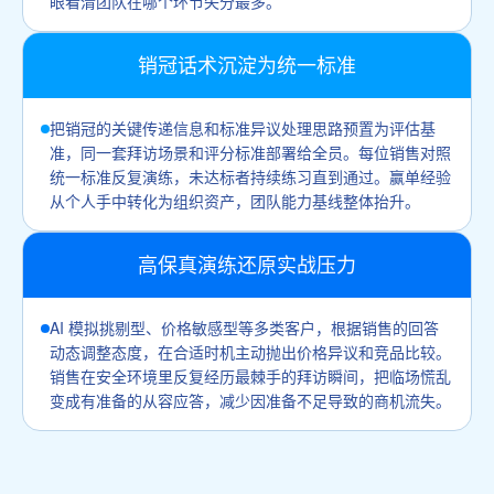
眼看清团队在哪个环节失分最多。
销冠话术沉淀为统一标准
把销冠的关键传递信息和标准异议处理思路预置为评估基
准，同一套拜访场景和评分标准部署给全员。每位销售对照
统一标准反复演练，未达标者持续练习直到通过。赢单经验
从个人手中转化为组织资产，团队能力基线整体抬升。
高保真演练还原实战压力
AI 模拟挑剔型、价格敏感型等多类客户，根据销售的回答
动态调整态度，在合适时机主动抛出价格异议和竞品比较。
销售在安全环境里反复经历最棘手的拜访瞬间，把临场慌乱
变成有准备的从容应答，减少因准备不足导致的商机流失。