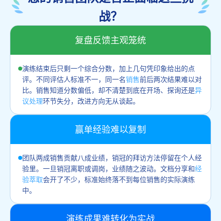
战？
复盘反馈主观笼统
演练结束后只剩一个综合分数，加上几句凭印象给出的点
评。不同评估人标准不一，同一名
销售
前后两次结果难以对
比。销售知道分数偏低，却不清楚到底在开场、探询还是
异
议处理
环节失分，改进方向无从谈起。
赢单经验难以复制
团队两成销售贡献八成业绩，销冠的拜访方法停留在个人经
验里。一旦销冠离职或调岗，业绩随之波动。文档分享和
经
验萃取
会开了不少，标准始终落不到每位销售的实际演练
中。
演练成果难转化为实战