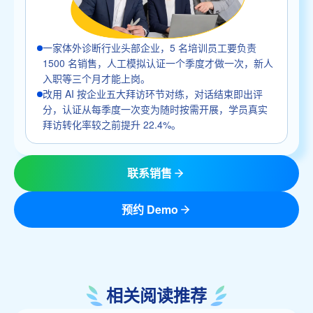
一家体外诊断行业头部企业，5 名培训员工要负责
1500 名销售，人工模拟认证一个季度才做一次，新人
入职等三个月才能上岗。
改用 AI 按企业五大拜访环节对练，对话结束即出评
分，认证从每季度一次变为随时按需开展，学员真实
拜访转化率较之前提升 22.4%。
联系销售
预约 Demo
相关阅读推荐