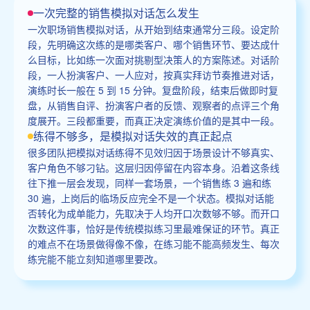
一次完整的销售模拟对话怎么发生
一次职场销售模拟对话，从开始到结束通常分三段。设定阶
段，先明确这次练的是哪类客户、哪个销售环节、要达成什
么目标，比如练一次面对挑剔型决策人的方案陈述。对话阶
段，一人扮演客户、一人应对，按真实拜访节奏推进对话，
演练时长一般在 5 到 15 分钟。复盘阶段，结束后做即时复
盘，从销售自评、扮演客户者的反馈、观察者的点评三个角
度展开。三段都重要，而真正决定演练价值的是其中一段。
练得不够多，是模拟对话失效的真正起点
很多团队把模拟对话练得不见效归因于场景设计不够真实、
客户角色不够刁钻。这层归因停留在内容本身。沿着这条线
往下推一层会发现，同样一套场景，一个销售练 3 遍和练
30 遍，上岗后的临场反应完全不是一个状态。模拟对话能
否转化为成单能力，先取决于人均开口次数够不够。而开口
次数这件事，恰好是传统模拟练习里最难保证的环节。真正
的难点不在场景做得像不像，在练习能不能高频发生、每次
练完能不能立刻知道哪里要改。