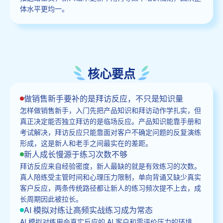
体水平更均一。
核心要点
做销售新手要补的是拜访反应，不只是知识量
怎样做销售新手，入门先把产品知识和拜访动作学扎实，但
真正决定能否独立拜访的是临场反应。产品知识能靠手册和
考试解决，拜访反应只能靠面对客户不确定问题的反复演练
形成，这是新人和老手之间最实在的差距。
新人成长慢源于练习次数不够
拜访反应来自经验密度，新人最缺的就是有效练习的次数。
真人陪练受主管时间和心理压力限制，单向背诵又缺少真实
客户反应，两条传统路径都让新人的练习频次提不上去，成
长周期因此被拉长。
AI 模拟对练让高频实战练习成为常态
AI 模拟对练用会真实反应的 AI 客户和零评价压力的环境，