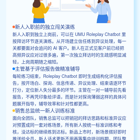
新人入职前的独立闯关演练
新人入职到独立上岗前，可以在 UMU Roleplay Chatbot 里
按拜访环节逐关演练。从开场建立信任练到异议处理，每一
关都要面对会追问的 AI 客户。新人在正式见客户前已经把
高频异议应对过很多遍，第一次独立拜访时的生疏感明显减
轻，上岗周期随之缩短。
主管基于评估报告做精准辅导
每轮练习结束，Roleplay Chatbot 即时生成结构化评估报
告，按开场白、探询、信息传递、异议处理、结束语逐环节
打分，定位新人失分最多的环节。主管在一对一辅导前先看
报告，不再凭印象给评语，而是针对探询薄弱这样的具体问
题展开指导，辅导效率和针对性都更高。
销售总监统一新人训练标准
面向全团队，销售总监可以把销冠的拜访思路和标准异议应
对预置成同一套对练场景，所有新人按统一标准训练和考
核，没达标的继续练到达标。新品上市时，新场景搭好即时
推送给全员，新人话术更新不用再等集中培训档期，团队整