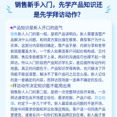
销售新手入门，先学产品知识还
是先学拜访动作？
产品知识是新人开口的底气
销售
新人入门的第一程，是把产品讲明白。新人需要清楚产
品解决什么问题、和同类方案比强在哪里、典型客户为什么
买单。这部分内容相对确定，靠产品手册、内部分享和老带
新就能覆盖大半。一个新人如果连客户问起价格构成、交付
周期、售后条款都答不上来，再好的沟通技巧也撑不起一场
拜访。所以入门阶段把产品知识学扎实，是后面所有动作的
地基。真正的问题在于，产品知识学得再熟，也只解决了开
场能不能说清楚，解决不了客户追问之后怎么接。新人记住
的是一套确定的内容，而拜访现场是一连串不确定的反应。
拜访动作决定知识能不能用出来
销售新人入门的第二程，是把一次完整拜访拆开来练。一次
拜访通常包含开场建立信任、需求挖掘、产品介绍、
异议处
理
、约定下一步几个环节。新人最容易出问题的不是开场，
而是中间需求挖掘和异议处理这两段。客户说一句同类产品
更便宜，或者反问一句你们和某品牌区别在哪，新人脑子里