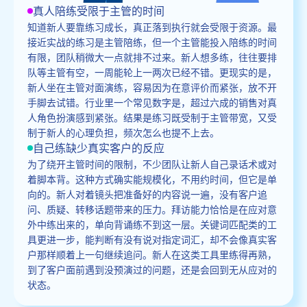
真人陪练受限于主管的时间
知道新人要靠练习成长，真正落到执行就会受限于资源。最
接近实战的练习是主管陪练，但一个主管能投入陪练的时间
有限，团队稍微大一点就排不过来。新人想多练，往往要排
队等主管有空，一周能轮上一两次已经不错。更现实的是，
新人坐在主管对面演练，容易因为在意评价而紧张，放不开
手脚去试错。行业里一个常见数字是，超过六成的销售对真
人角色扮演感到紧张。结果是练习既受制于主管带宽，又受
制于新人的心理负担，频次怎么也提不上去。
自己练缺少真实客户的反应
为了绕开主管时间的限制，不少团队让新人自己录话术或对
着脚本背。这种方式确实能规模化，不用约时间，但它是单
向的。新人对着镜头把准备好的内容说一遍，没有客户追
问、质疑、转移话题带来的压力。拜访能力恰恰是在应对意
外中练出来的，单向背诵练不到这一层。关键词匹配类的工
具更进一步，能判断有没有说对指定词汇，却不会像真实客
户那样顺着上一句继续追问。新人在这类工具里练得再熟，
到了客户面前遇到没预演过的问题，还是会回到无从应对的
状态。