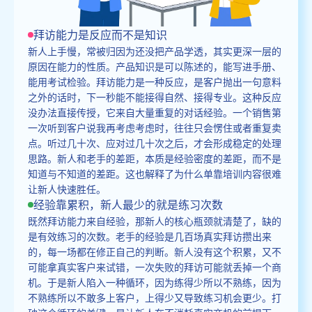
拜访能力是反应而不是知识
新人上手慢，常被归因为还没把产品学透，其实更深一层的
原因在能力的性质。产品知识是可以陈述的，能写进手册、
能用考试检验。拜访能力是一种反应，是客户抛出一句意料
之外的话时，下一秒能不能接得自然、接得专业。这种反应
没办法直接传授，它来自大量重复的对话经验。一个销售第
一次听到客户说我再考虑考虑时，往往只会愣住或者重复卖
点。听过几十次、应对过几十次之后，才会形成稳定的处理
思路。新人和老手的差距，本质是经验密度的差距，而不是
知道与不知道的差距。这也解释了为什么单靠培训内容很难
让新人快速胜任。
经验靠累积，新人最少的就是练习次数
既然拜访能力来自经验，那新人的核心瓶颈就清楚了，缺的
是有效练习的次数。老手的经验是几百场真实拜访攒出来
的，每一场都在修正自己的判断。新人没有这个积累，又不
可能拿真实客户来试错，一次失败的拜访可能就丢掉一个商
机。于是新人陷入一种循环，因为练得少所以不熟练，因为
不熟练所以不敢多上客户，上得少又导致练习机会更少。打