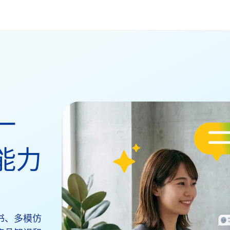
一
能力
书、多模仿