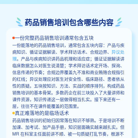
药品销售培训包含哪些内容
一份完整药品销售培训通常包含五块
一份能落地的药品销售培训，通常包含五块内容：产品与疾
病知识、循证证据解读、学术拜访话术、合规边界、
异议处
理
。产品与疾病知识讲药品机理和适应症；循证证据解读讲
临床数据怎么对医生说清楚；学术拜访话术定开场、探询、
信息传递的节奏；合规边界覆盖九不准和商业贿赂合规指引
的红线；异议处理应对医生对安全性、临床路径、患者依从
性的质疑。五块按知识、方法、实战的顺序排列，构成药品
销售培训的基本骨架。多数药企在前三块投入了大量讲师和
课件资源，知识传递这一层做得相当扎实。接下来还有一
层，往往不在课件能覆盖的范围里。
真正难落地的是临场话术
药品销售培训的初始归因常落在知识不够熟。于是培训不断
加课、加考试、加产品手册，知识层面确实越来越扎实。但
MR 在科室主任面前讲不顺、被一句质疑打乱节奏，根源不