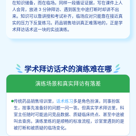
在知识储备，而在临场。同样一段循证证据，写在课件上人
人会背，放进 3 分钟拜访、遇到医生中途打断时却讲不出
来。知识可以靠讲授和考试补齐，临场应对只能靠在接近真
实的压力下反复练习。药品销售培训真正难落地的，正是学
术拜访话术这一块的实战演练。
学术拜访话术的演练难在哪
演练场景和真实拜访有落差
传统药品销售培训里，
话术练习
多是角色扮演，同事扮医
生，按事先准备好的问题一问一答。但真实学术拜访里，科
室主任随时可能追问竞品数据、质疑临床终点、甚至中途被
叫去查房。演练里练的是顺畅的标准流程，诊室里遇到的是
被打断和被质疑的临场变化。