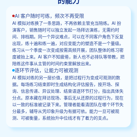
的能力
AI 客户随时可练，频次不再受限
AI 模拟对练换了一条思路，不再依赖主管充当陪练。AI 扮
演客户，销售随时可以独立发起一场拜访演练，无需约时
间、排档期。同一个异议难点，可以在不同客户角色下反复
出现，练十遍和练一遍，对应变能力的塑造不是一个量级。
练习从一个季度一次变成按需高频开展，团队整体的练习密
度被抬上来。AI 客户不知疲倦，新人也不必排队等带教，把
陪练这件事从主管的时间约束里解放出来。
逐环节评估，让能力可被观测
AI 模拟对练的另一层价值，是把过程行为变成可观测的数
据。每场练习结束即时生成结构化评估报告，按开场、探
询、信息传递、异议处理、结束语逐环节打分，指出具体失
分点。原本藏在拜访现场、事后无从还原的过程行为，现在
以一致的标准被记录下来。管理者能看清团队在哪个环节失
分最多，辅导从凭印象升级为有据可依。能力一旦可被观
测、可被衡量，系统抬升中位线才有了着力的支点。