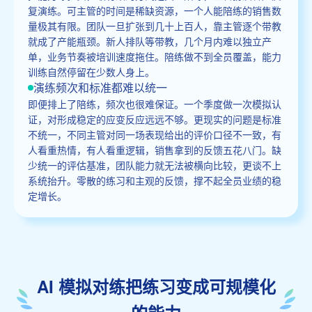
复演练。可主管的时间是稀缺资源，一个人能陪练的销售数
量极其有限。团队一旦扩张到几十上百人，靠主管逐个带教
就成了产能瓶颈。新人排队等带教，几个月内难以独立产
单，业务节奏被培训速度拖住。陪练做不到全员覆盖，能力
训练自然停留在少数人身上。
演练频次和标准都难以统一
即便排上了陪练，频次也很难保证。一个季度做一次模拟认
证，对形成稳定的应变反应远远不够。更现实的问题是标准
不统一，不同主管对同一场表现给出的评价口径不一致，有
人看重热情，有人看重逻辑，销售拿到的反馈五花八门。缺
少统一的评估基准，团队能力就无法被横向比较，更谈不上
系统抬升。零散的练习和主观的反馈，撑不起全员业绩的稳
定增长。
AI 模拟对练把练习变成可规模化