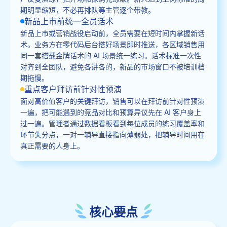
期明显缩短，不必再排队等主管逐个带教。
新品上市前统一全员话术
新品上市或营销战役启动前，全员需要在短时间内掌握新话
术。业务方在零代码后台搭好场景即时推送，各区域销售用
同一套搭载金牌话术的 AI 场景统一练习。话术标准一次性
对齐到全团队，避免各讲各的，新品的市场窗口不被培训档
期拖慢。
重点客户拜访前针对性预演
面对高价值客户的关键拜访，销售可以在拜访前针对性预演
一遍，把可能遇到的竞品对比和预算异议先在 AI 客户身上
过一遍。管理者通过数据看板看到每位成员的练习覆盖率和
环节失分点，一对一辅导直接指向薄弱处，把辅导时间用在
真正需要的人身上。
核心要点