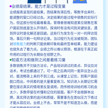
业绩是结果，能力才是过程变量
业绩报表呈现的是结果，而结果有滞后性，等数字出来时，
能调整的窗口已经过去。决定结果的是过程中销售的实际行
为，但这部分恰恰最难看清。管理者很难知道某位销售在客
户面前到底是怎么开场的，探询时有没有问到关键信息，遇
到异议时是化解还是回避。这些行为发生在一对一的拜访现
场，事后只剩一句拜访记录。当过程行为无法被观测，团队
对
销售能力
的判断只能依赖印象和最终签单结果，能力建设
也就失去了着力点。业绩之所以难以预测，根源在于真正起
作用的过程行为长期处在视野之外。
知道方法和做到之间差着练习量
多数销售并不欠缺方法论，产品培训讲过的卖点、异议应对
话术，考试也都通过了。可一周之后再问同一套异议怎么应
对，能流畅答上来的不到三成。从课堂上记住，到客户面前
脱口而出，中间差的是大量重复练习。知识进入长期记忆需
要在接近真实的情境里反复调用，而传统培训给的练习机会
太少，多数停留在听懂和记住的层面。客户不会按脚本出
牌，真实拜访里的追问和质疑，需要事先在类似压力下练过
才能从容应对。业绩上不去，常常不是不知道怎么做，而是
没练到能做到的程度。