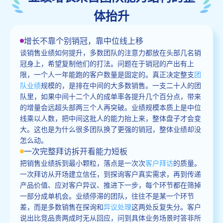
体抬升
增长不靠个别销冠，靠中位线上移
谈销售业绩如何提升，多数团队的注意力都放在头部几名销
冠身上，希望复制他们的打法。问题在于销冠的产出有上
限，一个人一年能跑的客户数量是固定的。真正决定整支
团
队业绩
规模的，是排在中间的大多数销售。一支二十人的团
队里，如果中间十二个人的成单率各提升几个百分点，带来
的增量会远超头部两三个人再突破。业绩规模本质上是中位
线乘以人数，把中间这批人的能力抬上来，整体盘子才会变
大。这也是为什么很多团队换了更强的销冠，整体业绩却没
怎么动。
一次完整拜访拆开看能力短板
把销售业绩拆到最小颗粒，落点是一次次
客户拜访
的质量。
一次拜访从开场建立信任，到探询客户真实需求，再到传递
产品价值、应对客户异议、推进下一步，每个环节都在筛掉
一部分成单机会。业绩停滞的团队，往往不是某一个环节
差，而是多数销售在探询和
异议处理
这两处反复失分。客户
说出比竞品贵两成时无从回应，问到具体业务场景时答非所