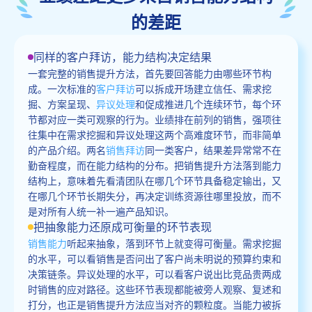
的差距
同样的客户拜访，能力结构决定结果
一套完整的销售提升方法，首先要回答能力由哪些环节构
成。一次标准的
客户拜访
可以拆成开场建立信任、需求挖
掘、方案呈现、
异议处理
和促成推进几个连续环节，每个环
节都对应一类可观察的行为。业绩排在前列的销售，强项往
往集中在需求挖掘和异议处理这两个高难度环节，而非简单
的产品介绍。两名
销售拜访
同一类客户，结果差异常常不在
勤奋程度，而在能力结构的分布。把销售提升方法落到能力
结构上，意味着先看清团队在哪几个环节具备稳定输出，又
在哪几个环节长期失分，再决定训练资源往哪里投放，而不
是对所有人统一补一遍产品知识。
把抽象能力还原成可衡量的环节表现
销售能力
听起来抽象，落到环节上就变得可衡量。需求挖掘
的水平，可以看销售是否问出了客户尚未明说的预算约束和
决策链条。异议处理的水平，可以看客户说出比竞品贵两成
时销售的应对路径。这些环节表现都能被旁人观察、复述和
打分，也正是销售提升方法应当对齐的颗粒度。当能力被拆