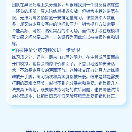
团队在异议处理上失分最多，却很难找到一个能反复演练这
一环节的场所。真人陪练最接近实战，但销售主管的带宽有
限，无法为每名销售逐一安排足量练习。课堂演练人数虽
多，却又缺少真实客户的追问和压力。销售提升方法需要一
个能高频、可控、贴近实战的练习场，而传统手段在规模和
真实感之间总要二选一，关键行为因此难以被持续约束和训
练。
怕被评价让练习频次进一步受限
练习场之外，还有一层来自心理的阻力。在主管或同事面前
开口模拟，销售会顾虑评价和面子，下意识地选择安全话
术，不敢暴露真实的薄弱环节。这种社交压力让真人对练很
难放开手脚，练习频次和真实度都被压低。结果是越是需要
打磨的高难度环节，越得不到充分暴露和重复。销售提升方
法要真正落地，既要解决练习场的供给问题，也要降低试错
的心理成本，让销售愿意在低风险环境里反复犯错和修正。