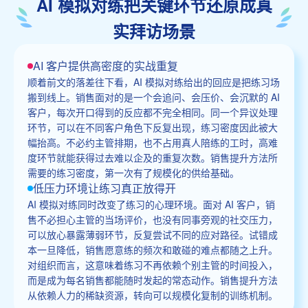
AI 模拟对练把关键环节还原成真
实拜访场景
AI 客户提供高密度的实战重复
顺着前文的落差往下看，AI 模拟对练给出的回应是把练习场
搬到线上。销售面对的是一个会追问、会压价、会沉默的 AI
客户，每次开口得到的反应都不完全相同。同一个异议处理
环节，可以在不同客户角色下反复出现，练习密度因此被大
幅抬高。不必约主管排期，也不占用真人陪练的工时，高难
度环节就能获得过去难以企及的重复次数。销售提升方法所
需要的练习密度，第一次有了规模化的供给基础。
低压力环境让练习真正放得开
AI 模拟对练同时改变了练习的心理环境。面对 AI 客户，销
售不必担心主管的当场评价，也没有同事旁观的社交压力，
可以放心暴露薄弱环节，反复尝试不同的应对路径。试错成
本一旦降低，销售愿意练的频次和敢碰的难点都随之上升。
对组织而言，这意味着练习不再依赖个别主管的时间投入，
而是成为每名销售都能随时发起的常态动作。销售提升方法
从依赖人力的稀缺资源，转向可以规模化复制的训练机制。