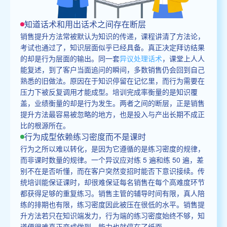
知道话术和用出话术之间存在断层
销售提升方法常被默认为知识的传递，课程讲清了方法论，
考试也通过了，知识层面似乎已经具备。真正决定拜访结果
的却是行为层面的输出。同一套
异议处理话术
，课堂上人人
能复述，到了客户当面追问的瞬间，多数销售仍会回到自己
熟悉的旧做法。原因在于知识停留在记忆里，而行为需要在
压力下被反复调用才能成型。培训完成率衡量的是知识覆
盖，业绩衡量的却是行为发生。两者之间的断层，正是销售
提升方法最容易被忽略的地方，也是投入与产出长期不成正
比的根源所在。
行为成型依赖练习密度而不是课时
行为之所以难以转化，是因为它遵循的是练习密度的规律，
而非课时数量的规律。一个异议应对练 5 遍和练 50 遍，差
别不在是否听懂，而在客户突然变招时能否下意识接续。传
统培训能保证课时，却很难保证每名销售在每个高难度环节
都获得足够的重复练习。销售主管的辅导时间有限，真人陪
练的排期也有限，练习密度因此被压在很低的水平。销售提
升方法若只在知识端发力，行为端的练习密度始终不够，知
道便很难真正变成做到，能力也就停在了纸面。