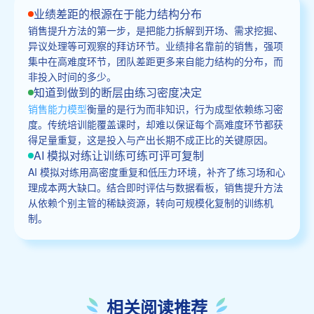
业绩差距的根源在于能力结构分布
销售提升方法的第一步，是把能力拆解到开场、需求挖掘、
异议处理等可观察的拜访环节。业绩排名靠前的销售，强项
集中在高难度环节，团队差距更多来自能力结构的分布，而
非投入时间的多少。
知道到做到的断层由练习密度决定
销售能力模型
衡量的是行为而非知识，行为成型依赖练习密
度。传统培训能覆盖课时，却难以保证每个高难度环节都获
得足量重复，这是投入与产出长期不成正比的关键原因。
AI 模拟对练让训练可练可评可复制
AI 模拟对练用高密度重复和低压力环境，补齐了练习场和心
理成本两大缺口。结合即时评估与数据看板，销售提升方法
从依赖个别主管的稀缺资源，转向可规模化复制的训练机
制。
相关阅读推荐