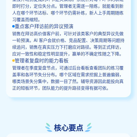
即时打分，定位失分点。管理者无需逐一陪练，就能看到新
人在哪个环节达标、哪个环节仍需补练，新人上手周期随练
习覆盖而缩短。
重点客户拜访前的异议预演
销售在拜访高价值客户前，可针对该类客户的典型异议先做
一轮预演。AI 客户会就价格、竞品配置、决策周期等问题持
续追问，销售在真实压力下打磨应对路径。等到正式拜访，
应对一致性和稳定性明显提升，赢单的不确定性随之下降。
管理者复盘时的能力看板
管理者在季度复盘节点，可通过后台看板查看团队的练习覆
盖率和各环节失分分布。哪个区域在需求挖掘上普遍偏弱，
哪类场景失分集中，数据一目了然。辅导资源因此能投向真
正的短板环节，团队能力的提升路径变得有据可依。
核心要点