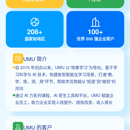
208+
100+
国家和地区
世界 500 强企业客户
UMU 简介
自 2015 年创办以来，UMU 以“效果学习”为导向，基于学
习科学与 AI 技术，构建新型智能化学习场景，打通“教、
学、练、测、用”环节，帮助学员跨越从“知道”到“做到”的
鸿沟
通过 AI 力系列课程、AI 原生工具和平台，UMU 赋能企
业员工，助力企业实现人效提升、绩效改变、收入增长
UMU 的客户