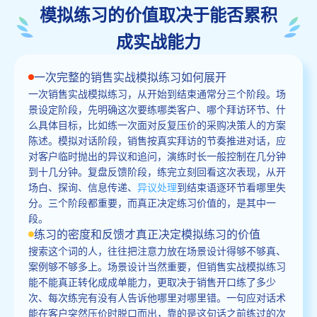
模拟练习的价值取决于能否累积
成实战能力
一次完整的销售实战模拟练习如何展开
一次销售实战模拟练习，从开始到结束通常分三个阶段。场
景设定阶段，先明确这次要练哪类客户、哪个拜访环节、什
么具体目标，比如练一次面对反复压价的采购决策人的方案
陈述。模拟对话阶段，销售按真实拜访的节奏推进对话，应
对客户临时抛出的异议和追问，演练时长一般控制在几分钟
到十几分钟。复盘反馈阶段，练完立刻回看这次表现，从开
场白、探询、信息传递、
异议处理
到结束语逐环节看哪里失
分。三个阶段都重要，而真正决定练习价值的，是其中一
段。
练习的密度和反馈才真正决定模拟练习的价值
搜索这个词的人，往往把注意力放在场景设计得够不够真、
案例够不够多上。场景设计当然重要，但销售实战模拟练习
能不能真正转化成成单能力，更取决于销售开口练了多少
次、每次练完有没有人告诉他哪里对哪里错。一句应对话术
能在客户突然压价时脱口而出，靠的是这句话之前练过的次