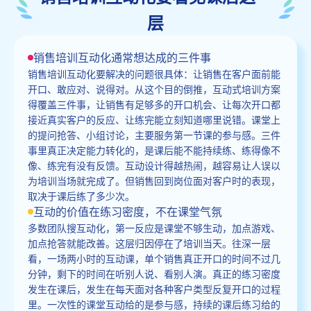
层
销售培训互动化通常想达成的三件事
销售培训互动化要解决的问题很具体：让销售在客户面前能
开口、敢应对、说得对。从这个目的倒推，互动式培训方案
得覆盖三件事，让销售有足够多的开口机会、让每次开口都
接近真实客户的反应、让练完能立刻知道哪里说错。课堂上
的提问抢答、小组讨论，主要服务第一节课的参与感。三件
事里真正决定能力转化的，是课后能不能持续练、练得像不
像、练完有没有反馈。互动设计得越热闹，越容易让人误以
为培训当场就完成了。但销售回到岗位面对客户时的表现，
取决于课后练了多少次。
互动的价值在练习密度，不在课堂气氛
多数团队搜互动化，第一反应是课堂不够生动，加点游戏、
加点抢答就能改善。这层归因停在了培训当天。往深一层
看，一场两小时的互动课，单个销售真正开口的时间不过几
分钟，剩下的时间在听别人说、看别人演。真正的练习密度
发生在课后，发生在每天面对各种客户类型反复开口的过程
里。一次性的课堂互动给的是参与感，持续的课后练习给的