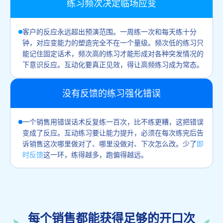
练习频次决定临场应变
客户的反应永远超出预演范围。一周练一次和每天练十分
钟，对应变能力的塑造完全不在一个量级。频次低的练习只
能记住固定话术，频次高的练习才能形成对各种突发情况的
下意识反应。互动化要真正见效，得让高频练习成为常态。
没有反馈的练习强化错误
一个销售用错误话术反复练一百次，比不练更糟，这把错误
变成了反应。互动练习要让能力提升，必须在每次练完后告
诉销售这次哪里做对了、哪里没做对、下次怎么改。少了
即
时反馈
这一环，练得越多，跑偏得越远。
每个销售都能获得足够的开口次