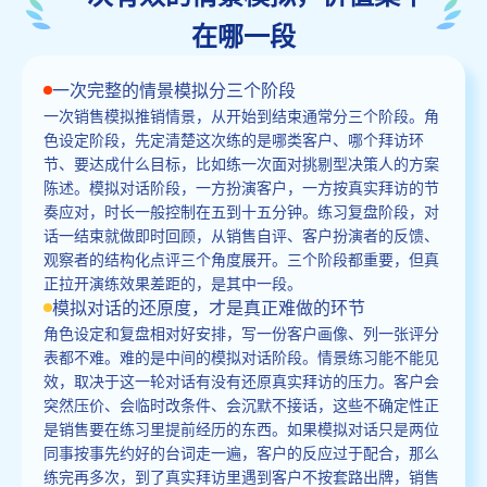
在哪一段
一次完整的情景模拟分三个阶段
一次销售模拟推销情景，从开始到结束通常分三个阶段。角
色设定阶段，先定清楚这次练的是哪类客户、哪个拜访环
节、要达成什么目标，比如练一次面对挑剔型决策人的方案
陈述。模拟对话阶段，一方扮演客户，一方按真实拜访的节
奏应对，时长一般控制在五到十五分钟。练习复盘阶段，对
话一结束就做即时回顾，从销售自评、客户扮演者的反馈、
观察者的结构化点评三个角度展开。三个阶段都重要，但真
正拉开演练效果差距的，是其中一段。
模拟对话的还原度，才是真正难做的环节
角色设定和复盘相对好安排，写一份客户画像、列一张评分
表都不难。难的是中间的模拟对话阶段。情景练习能不能见
效，取决于这一轮对话有没有还原真实拜访的压力。客户会
突然压价、会临时改条件、会沉默不接话，这些不确定性正
是销售要在练习里提前经历的东西。如果模拟对话只是两位
同事按事先约好的台词走一遍，客户的反应过于配合，那么
练完再多次，到了真实拜访里遇到客户不按套路出牌，销售