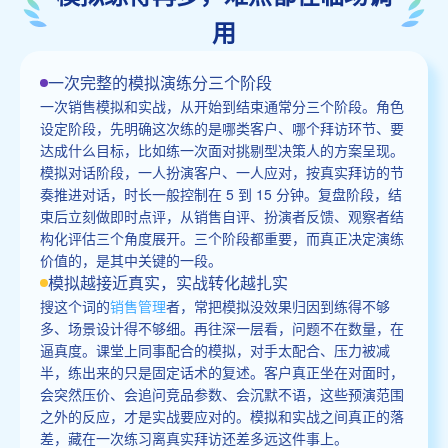
用
一次完整的模拟演练分三个阶段
一次销售模拟和实战，从开始到结束通常分三个阶段。角色
设定阶段，先明确这次练的是哪类客户、哪个拜访环节、要
达成什么目标，比如练一次面对挑剔型决策人的方案呈现。
模拟对话阶段，一人扮演客户、一人应对，按真实拜访的节
奏推进对话，时长一般控制在 5 到 15 分钟。复盘阶段，结
束后立刻做即时点评，从销售自评、扮演者反馈、观察者结
构化评估三个角度展开。三个阶段都重要，而真正决定演练
价值的，是其中关键的一段。
模拟越接近真实，实战转化越扎实
搜这个词的
销售管理
者，常把模拟没效果归因到练得不够
多、场景设计得不够细。再往深一层看，问题不在数量，在
逼真度。课堂上同事配合的模拟，对手太配合、压力被减
半，练出来的只是固定话术的复述。客户真正坐在对面时，
会突然压价、会追问竞品参数、会沉默不语，这些预演范围
之外的反应，才是实战要应对的。模拟和实战之间真正的落
差，藏在一次练习离真实拜访还差多远这件事上。