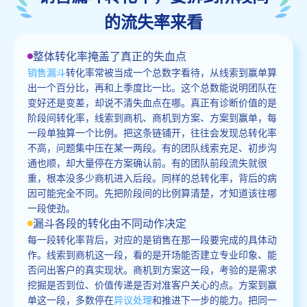
的流失率来看
整体转化率掩盖了真正的失血点
销售漏斗
转化率常被当成一个总数字看待，从线索到赢单算
出一个百分比，再和上季度比一比。这个总数能说明团队在
变好还是变差，却说不清失血点在哪。真正有诊断价值的是
阶段间转化率，线索到商机、商机到方案、方案到赢单，每
一段单独算一个比例。把这条链铺开，往往会发现总转化率
不高，问题集中压在某一两段。有的团队线索充足、初步沟
通也顺，却大量停在方案确认前。有的团队前段流失就很
重，根本没多少商机进入后段。同样的总转化率，背后的病
因可能完全不同。先把阶段间的比例算清楚，才知道该往哪
一段使劲。
漏斗各段的转化由不同动作决定
每一段转化率背后，对应的是销售在那一段要完成的具体动
作。线索到商机这一段，看的是开场能否建立专业印象、能
否问出客户的真实现状。商机到方案这一段，考验的是需求
挖掘是否到位、价值传递是否对准客户关心的点。方案到赢
单这一段，多数停在
异议处理
和推进下一步的能力。把同一