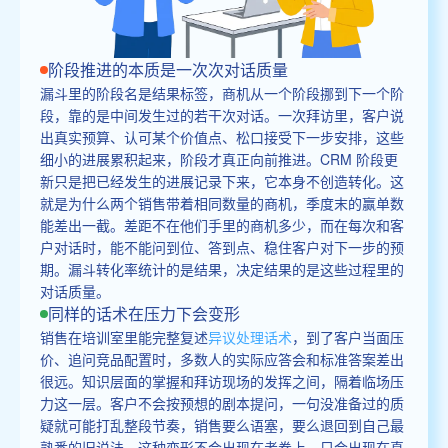
阶段推进的本质是一次次对话质量
漏斗里的阶段名是结果标签，商机从一个阶段挪到下一个阶
段，靠的是中间发生过的若干次对话。一次拜访里，客户说
出真实预算、认可某个价值点、松口接受下一步安排，这些
细小的进展累积起来，阶段才真正向前推进。CRM 阶段更
新只是把已经发生的进展记录下来，它本身不创造转化。这
就是为什么两个销售带着相同数量的商机，季度末的赢单数
能差出一截。差距不在他们手里的商机多少，而在每次和客
户对话时，能不能问到位、答到点、稳住客户对下一步的预
期。漏斗转化率统计的是结果，决定结果的是这些过程里的
对话质量。
同样的话术在压力下会变形
销售在培训室里能完整复述
异议处理话术
，到了客户当面压
价、追问竞品配置时，多数人的实际应答会和标准答案差出
很远。知识层面的掌握和拜访现场的发挥之间，隔着临场压
力这一层。客户不会按预想的剧本提问，一句没准备过的质
疑就可能打乱整段节奏，销售要么语塞，要么退回到自己最
熟悉的旧说法。这种变形不会出现在考卷上，只会出现在真