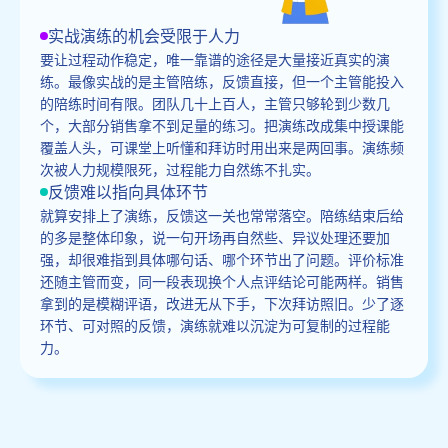
实战演练的机会受限于人力
要让过程动作稳定，唯一靠谱的途径是大量接近真实的演
练。最像实战的是主管陪练，反馈直接，但一个主管能投入
的陪练时间有限。团队几十上百人，主管只够轮到少数几
个，大部分销售拿不到足量的练习。把演练改成集中授课能
覆盖人头，可课堂上听懂和拜访时用出来是两回事。演练频
次被人力规模限死，过程能力自然练不扎实。
反馈难以指向具体环节
就算安排上了演练，反馈这一关也常常落空。陪练结束后给
的多是整体印象，说一句开场再自然些、异议处理还要加
强，却很难指到具体哪句话、哪个环节出了问题。评价标准
还随主管而变，同一段表现换个人点评结论可能两样。销售
拿到的是模糊评语，改进无从下手，下次拜访照旧。少了逐
环节、可对照的反馈，演练就难以沉淀为可复制的过程能
力。