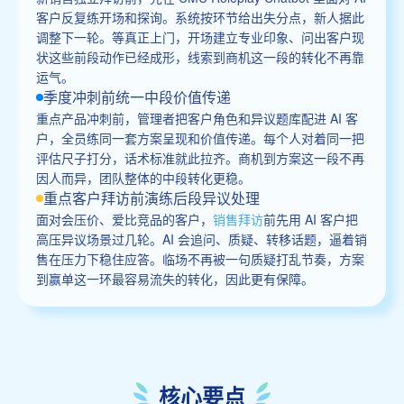
客户反复练开场和探询。系统按环节给出失分点，新人据此
调整下一轮。等真正上门，开场建立专业印象、问出客户现
状这些前段动作已经成形，线索到商机这一段的转化不再靠
运气。
季度冲刺前统一中段价值传递
重点产品冲刺前，管理者把客户角色和异议题库配进 AI 客
户，全员练同一套方案呈现和价值传递。每个人对着同一把
评估尺子打分，话术标准就此拉齐。商机到方案这一段不再
因人而异，团队整体的中段转化更稳。
重点客户拜访前演练后段异议处理
面对会压价、爱比竞品的客户，
销售拜访
前先用 AI 客户把
高压异议场景过几轮。AI 会追问、质疑、转移话题，逼着销
售在压力下稳住应答。临场不再被一句质疑打乱节奏，方案
到赢单这一环最容易流失的转化，因此更有保障。
核心要点