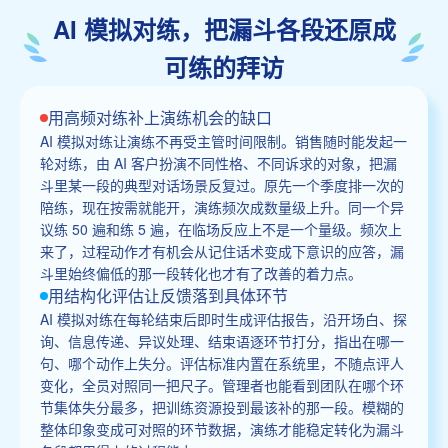
AI 模拟对练，把漏斗各段还原成
可练的拜访
用高频对练补上演练机会的缺口
AI 模拟对练让演练不再受主管时间限制。销售随时能发起一
轮对练，由 AI 客户扮演不同性格、不同诉求的对象，把漏
斗里某一段的典型对话场景反复过。原先一个季度排一次的
陪练，现在按需就能开，演练频次成数量级上升。同一个异
议练 50 遍和练 5 遍，在临场反应上不是一个量级。频次上
来了，过程动作才有机会从记住话术变成下意识的应答，漏
斗里始终偏低的那一段转化也才有了改善的着力点。
用结构化评估让反馈落到具体环节
AI 模拟对练在每轮结束后即时生成评估报告，沿开场白、探
询、信息传递、异议处理、结束语逐环节打分，指出在哪一
句、哪个动作上失分。评估标准内置在系统里，不随点评人
变化，全员对照同一把尺子。管理者也能看到团队在哪个环
节集体失分最多，把训练资源投到最该补的那一段。模糊的
整体印象变成可对照的环节数据，演练才能稳定转化为漏斗