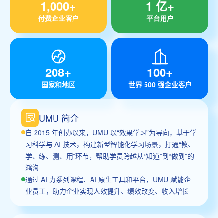
1,000+
1 亿+
付费企业客户
平台用户
208+
100+
国家和地区
世界 500 强企业客户
UMU 简介
自 2015 年创办以来，UMU 以“效果学习”为导向，基于学
习科学与 AI 技术，构建新型智能化学习场景，打通“教、
学、练、测、用”环节，帮助学员跨越从“知道”到“做到”的
鸿沟
通过 AI 力系列课程、AI 原生工具和平台，UMU 赋能企
业员工，助力企业实现人效提升、绩效改变、收入增长