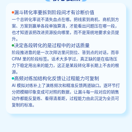
漏斗转化率要拆到阶段间才有诊断价值
一个总转化率说不清失血点在哪。把线索到商机、商机到方
案、方案到赢单各段单独算清，才能看出问题压在哪一段，
也才知道该把改进资源投向哪里，而不是笼统地要求全员提
升。
决定各段转化的是过程中的对话质量
阶段推进靠的是一次次拜访里问到位、答到点的对话，而非
CRM 里的阶段标签。话术大多学过，真正缺的是在临场压
力下稳定用出来的能力，这正是某段转化率长期上不去的根
源。
高频对练加结构化反馈让过程能力可复制
AI 模拟对练补上了演练频次和精准反馈两道缺口。逐环节打
分把模糊印象变成可对照的数据，让漏斗每一段对应的销售
动作都能反复练、看得清差距，过程能力由此沉淀为全员可
复制的标准。