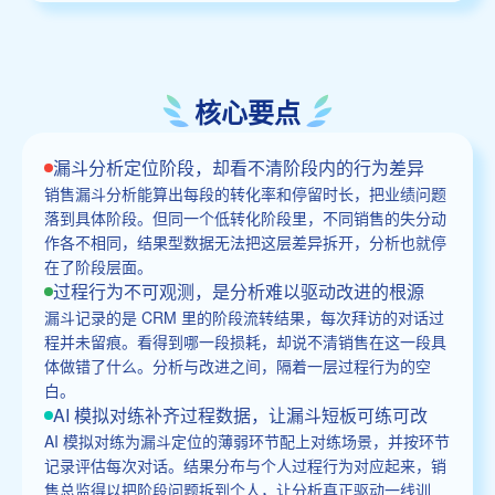
核心要点
漏斗分析定位阶段，却看不清阶段内的行为差异
销售漏斗分析能算出每段的转化率和停留时长，把业绩问题
落到具体阶段。但同一个低转化阶段里，不同销售的失分动
作各不相同，结果型数据无法把这层差异拆开，分析也就停
在了阶段层面。
过程行为不可观测，是分析难以驱动改进的根源
漏斗记录的是 CRM 里的阶段流转结果，每次拜访的对话过
程并未留痕。看得到哪一段损耗，却说不清销售在这一段具
体做错了什么。分析与改进之间，隔着一层过程行为的空
白。
AI 模拟对练补齐过程数据，让漏斗短板可练可改
AI 模拟对练为漏斗定位的薄弱环节配上对练场景，并按环节
记录评估每次对话。结果分布与个人过程行为对应起来，销
售总监得以把阶段问题拆到个人，让分析真正驱动一线训