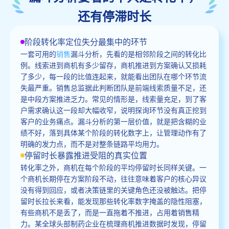
还有停滞时长
阶段转化率定位失分最集中的环节
一套可用的
销售
漏斗分析，先看的是相邻阶段之间的转化比
例。线索进到商机有多少留存，商机推进到方案确认又损耗
了多少，每一段的比值连起来，就能看出团队在哪个环节流
失最严重。销售总监据此判断团队是前端线索质量不足，还
是中段方案推进乏力。常见的情形是，线索量充足，到了客
户需求确认这一段却大幅收窄，说明探询环节没有真正挖到
客户的业务痛点。漏斗分析的第一层价值，就是把含糊的业
绩不好，落到具体某个阶段的转化数字上，让管理动作有了
明确的发力点，而不是对整条链路平均用力。
停留时长暴露推进受阻的真实位置
转化率之外，商机在每个阶段的平均停留时长同样关键。一
个商机长期停在方案阶段不动，往往意味着客户的核心异议
没有得到回应，或者决策链里的关键角色还没被触达。把停
留时长拉长来看，能发现那些转化率数字掩盖的隐性阻塞，
有些商机不是丢了，而是一直拖着不推进，占用着销售精
力。某全球头部制药企业在梳理商机推进数据时发现，停留