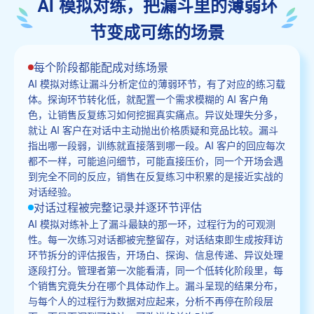
AI 模拟对练，把漏斗里的薄弱环
节变成可练的场景
每个阶段都能配成对练场景
AI 模拟对练让漏斗分析定位的薄弱环节，有了对应的练习载
体。探询环节转化低，就配置一个需求模糊的 AI 客户角
色，让销售反复练习如何挖掘真实痛点。异议处理失分多，
就让 AI 客户在对话中主动抛出价格质疑和竞品比较。漏斗
指出哪一段弱，训练就直接落到哪一段。AI 客户的回应每次
都不一样，可能追问细节，可能直接压价，同一个开场会遇
到完全不同的反应，销售在反复练习中积累的是接近实战的
对话经验。
对话过程被完整记录并逐环节评估
AI 模拟对练补上了漏斗最缺的那一环，过程行为的可观测
性。每一次练习对话都被完整留存，对话结束即生成按拜访
环节拆分的评估报告，开场白、探询、信息传递、异议处理
逐段打分。管理者第一次能看清，同一个低转化阶段里，每
个销售究竟失分在哪个具体动作上。漏斗呈现的结果分布，
与每个人的过程行为数据对应起来，分析不再停在阶段层