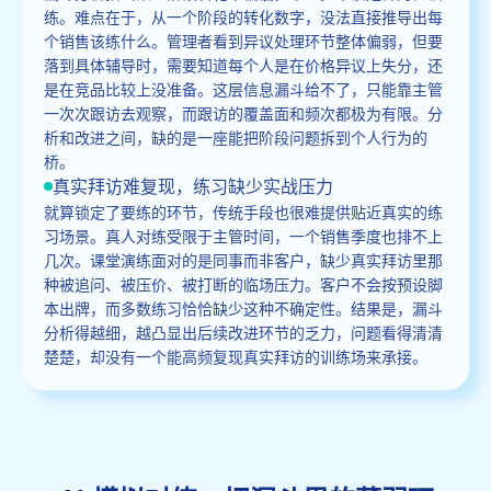
练。难点在于，从一个阶段的转化数字，没法直接推导出每
个销售该练什么。管理者看到异议处理环节整体偏弱，但要
落到具体辅导时，需要知道每个人是在价格异议上失分，还
是在竞品比较上没准备。这层信息漏斗给不了，只能靠主管
一次次跟访去观察，而跟访的覆盖面和频次都极为有限。分
析和改进之间，缺的是一座能把阶段问题拆到个人行为的
桥。
真实拜访难复现，练习缺少实战压力
就算锁定了要练的环节，传统手段也很难提供贴近真实的练
习场景。真人对练受限于主管时间，一个销售季度也排不上
几次。课堂演练面对的是同事而非客户，缺少真实拜访里那
种被追问、被压价、被打断的临场压力。客户不会按预设脚
本出牌，而多数练习恰恰缺少这种不确定性。结果是，漏斗
分析得越细，越凸显出后续改进环节的乏力，问题看得清清
楚楚，却没有一个能高频复现真实拜访的训练场来承接。