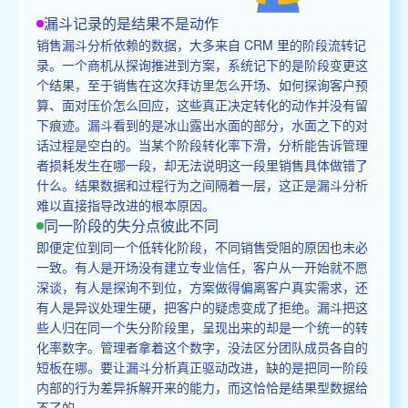
漏斗记录的是结果不是动作
销售漏斗分析依赖的数据，大多来自 CRM 里的阶段流转记
录。一个商机从探询推进到方案，系统记下的是阶段变更这
个结果，至于销售在这次拜访里怎么开场、如何探询客户预
算、面对压价怎么回应，这些真正决定转化的动作并没有留
下痕迹。漏斗看到的是冰山露出水面的部分，水面之下的对
话过程是空白的。当某个阶段转化率下滑，分析能告诉管理
者损耗发生在哪一段，却无法说明这一段里销售具体做错了
什么。结果数据和过程行为之间隔着一层，这正是漏斗分析
难以直接指导改进的根本原因。
同一阶段的失分点彼此不同
即便定位到同一个低转化阶段，不同销售受阻的原因也未必
一致。有人是开场没有建立专业信任，客户从一开始就不愿
深谈，有人是探询不到位，方案做得偏离客户真实需求，还
有人是异议处理生硬，把客户的疑虑变成了拒绝。漏斗把这
些人归在同一个失分阶段里，呈现出来的却是一个统一的转
化率数字。管理者拿着这个数字，没法区分团队成员各自的
短板在哪。要让漏斗分析真正驱动改进，缺的是把同一阶段
内部的行为差异拆解开来的能力，而这恰恰是结果型数据给
不了的。