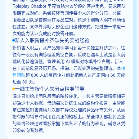
Roleplay Chatbot 里配置贴合该阶段的客户角色，要求团队
限期完成对练。系统按环节回传每个人的得分分布，总监一
眼看出团队是普遍弱在竞品应对，还是个别新人弱在开场信
任建立。某体外诊断头部企业用这种方式，把过去一季度一
次的能力认证变成随时按需开展。
新人入职阶段补齐缺失的实战经验
新销售入职后，从产品知识学习到第一次独立拜访之间，往
往有一段没有训练覆盖的空白期，反映在漏斗上就是新人前
端转化普遍偏低。管理者用 AI 模拟对练填补空白期，新人
在上岗前反复经历开场、探询、异议处理的完整拜访。某
销
售团队
超 800 人的疫苗企业借此把新人达产周期由 60 天缩
短至 30 天。
一线主管按个人失分点精准辅导
漏斗只能给出团队层面的阶段转化，一线主管要做精细辅导
却缺少个人数据。借助每次对练生成的结构化报告，主管能
定位某位销售连续几次都在异议处理的竞品环节失分，从而
把有限的辅导时间用在真正的短板上。某全球头部制药企业
的直线经理通过看板掌握下属各环节的行为表现，辅导从凭
印象转向看数据。