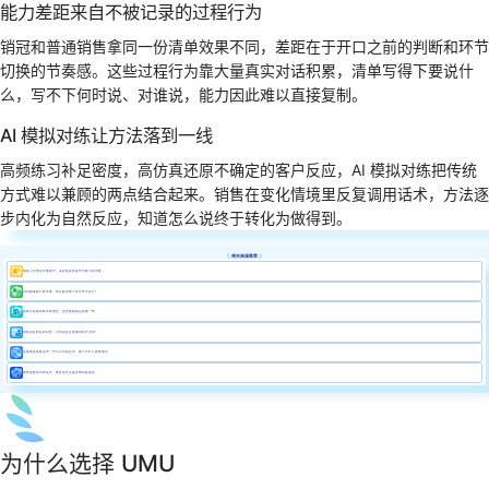
能力差距来自不被记录的过程行为
销冠和普通销售拿同一份清单效果不同，差距在于开口之前的判断和环节
切换的节奏感。这些过程行为靠大量真实对话积累，清单写得下要说什
么，写不下何时说、对谁说，能力因此难以直接复制。
AI 模拟对练让方法落到一线
高频练习补足密度，高仿真还原不确定的客户反应，AI 模拟对练把传统
方式难以兼顾的两点结合起来。销售在变化情境里反复调用话术，方法逐
步内化为自然反应，知道怎么说终于转化为做得到。
相关阅读推荐
销售人员电话沟通技巧：决定成败的是开口练习的次数
如何提高客户转化率，要先看清哪个拜访环节失分？
销售对话模拟软件有哪些，选会复制销冠的那一种
销售团队存在的问题，为何总在业绩停滞时才浮现？
白银电话销售话术：开口三句话之内，客户为什么挂断电话
教育销售技巧和话术，难在家长反复犹豫的面询里
为什么选择 UMU