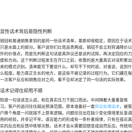
显性话术背后是隐性判断
销冠和普通销售拿到的是同一份话术清单，差距却很稳定，原因在于话术
只是水面上的部分。客户说你们比竞品贵两成，销冠不会立刻背诵降价以
外的价值点，而是先判断这句话是真异议还是谈判试探，再决定回应的力
度和方向。这个判断过程发生在开口之前，依靠的是大量真实对话积累出
来的模式识别。清单能写下要说什么，却写不下何时说、对谁说、说到什
么程度。能力真正生长的地方，是这些不被记录的过程行为。它们藏在每
一次客户反应和销售应对之间，看不见却决定了同一句话的实际效果。
话术记得住却用不顺
知道一句话该怎么说，和在真实压力下脱口而出，中间隔着大量重复练
习。客户的追问往往超出预演范围，原本准备好一套
异议处理话术
，被客
户换个角度一问就接不上原来逻辑。问题往往出在缺少变化情境里反复调
用的经验，并非记不牢。语言能力的形成有一条朴素规律，只有在接近真
实的反应和反馈中练够次数，话术才会从需要回想变成自然反应。传统培