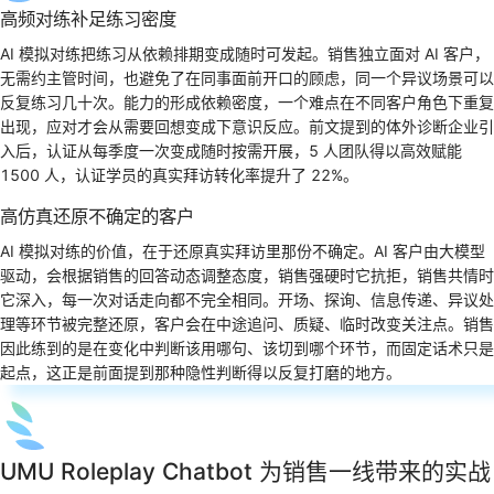
高频对练补足练习密度
AI 模拟对练把练习从依赖排期变成随时可发起。销售独立面对 AI 客户，
无需约主管时间，也避免了在同事面前开口的顾虑，同一个异议场景可以
反复练习几十次。能力的形成依赖密度，一个难点在不同客户角色下重复
出现，应对才会从需要回想变成下意识反应。前文提到的体外诊断企业引
入后，认证从每季度一次变成随时按需开展，5 人团队得以高效赋能
1500 人，认证学员的真实拜访转化率提升了 22%。
高仿真还原不确定的客户
AI 模拟对练的价值，在于还原真实拜访里那份不确定。AI 客户由大模型
驱动，会根据销售的回答动态调整态度，销售强硬时它抗拒，销售共情时
它深入，每一次对话走向都不完全相同。开场、探询、信息传递、异议处
理等环节被完整还原，客户会在中途追问、质疑、临时改变关注点。销售
因此练到的是在变化中判断该用哪句、该切到哪个环节，而固定话术只是
起点，这正是前面提到那种隐性判断得以反复打磨的地方。
UMU Roleplay Chatbot 为销售一线带来的实战