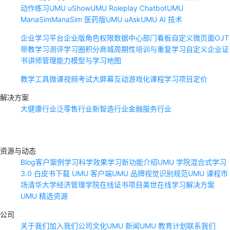
动作练习
UMU uShow
UMU Roleplay Chatbot
UMU
ManaSim
ManaSim 医药版
UMU uAsk
UMU AI 技术
企业学习平台
企业版角色权限
数据中心
部门看板
自定义微页面
OJT
带教学习
测评
学习圈
积分商城
周期性培训与重复学习
自定义企业证
书
讲师管理
能力模型与学习地图
教学工具
微课
视频
考试
大屏幕互动
游戏化课程
学习项目
定价
解决方案
大健康行业
泛零售行业
新智造行业
金融服务行业
资源与动态
Blog
客户案例
学习科学
效果学习
新功能介绍
UMU 学院
混合式学习
3.0 白皮书
下载 UMU 客户端
UMU 品牌视觉识别规范
UMU 课程市
场
清华大学经济管理学院在线证书项目
美世在线学习解决方案
UMU 精选资源
公司
关于我们
加入我们
公司文化
UMU 新闻
UMU 教育计划
联系我们