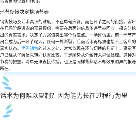
话各自的位置和作用。
环节衔接决定整场节奏
销售技巧及话术真正的难度，不在单句应答，而在环节之间的衔接。客户
在开场阶段透露的预算顾虑，需要在后面的信息传递里被回应。探询时挖
出的真实需求，决定了方案该突出哪个价值点。一场拜访里，前一环节产
出会成为后一环节输入，任何一处断裂，后面话术再标准也接不上客户的
真实状态。
优秀销售
的过人之处，常常体现在环节切换的判断上，察觉客
户已经从了解信息转向认真比较，于是顺势从介绍转入异议处理。这种对
节奏的把握，清单无法直接传授，也正是同样背熟话术却效果迥异的根源
所在。
话术为何难以复制？因为能力长在过程行为里