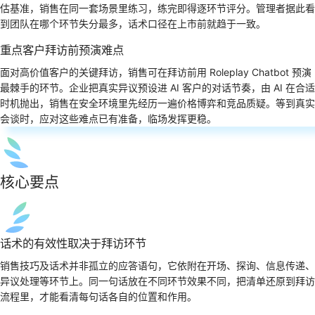
估基准，销售在同一套场景里练习，练完即得逐环节评分。管理者据此看
到团队在哪个环节失分最多，话术口径在上市前就趋于一致。
重点客户拜访前预演难点
面对高价值客户的关键拜访，销售可在拜访前用 Roleplay Chatbot 预演
最棘手的环节。企业把真实异议预设进 AI 客户的对话节奏，由 AI 在合适
时机抛出，销售在安全环境里先经历一遍价格博弈和竞品质疑。等到真实
会谈时，应对这些难点已有准备，临场发挥更稳。
核心要点
话术的有效性取决于拜访环节
销售技巧及话术并非孤立的应答语句，它依附在开场、探询、信息传递、
异议处理等环节上。同一句话放在不同环节效果不同，把清单还原到拜访
流程里，才能看清每句话各自的位置和作用。