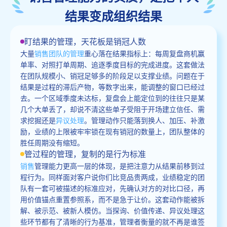
结果变成组织结果
盯结果的管理，天花板是销冠人数
大量
销售团队的管理
重心落在结果指标上：每周复盘商机赢
单率、对照打单周期、追逐季度目标的完成进度。这套做法
在团队规模小、销冠足够多的阶段足以支撑业绩。问题在于
结果是过程的滞后产物，等数字出来，能调整的窗口已经过
去。一个区域季度未达标，复盘会上能定位到的往往只是某
几个大单丢了，却说不清这些单子受阻于开场建立信任、需
求挖掘还是
异议处理
。管理动作只能落到换人、加压、补激
励，业绩的上限被牢牢锁在现有销冠的数量上，团队整体的
胜任周期没有缩短。
管过程的管理，复制的是行为标准
销售
管理能力更高一层的体现，是把注意力从结果前移到过
程行为。同样面对客户说你们比竞品贵两成，业绩稳定的团
队有一套可被描述的标准应对，先确认对方的对比口径，再
用价值锚点重置参照系，而不是急于让价。这套动作能被拆
解、被示范、被新人模仿。当探询、价值传递、异议处理这
些环节都有了清晰的行为基准，管理者衡量的就不再是谁签