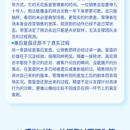
导方式。它的天花板是管理者的时间。一位销售总监要带几
十号人，陪访能覆盖的拜访次数一年下来寥寥可数，且只能
抽样，看到的未必是典型场景。更现实的约束是，管理者在
场本身会改变销售的发挥，观测到的动作已经不是日常状
态。带宽决定了陪访永远只能是点状取样，无法支撑团队全
员的过程观测。
事后复盘还原不了真实过程
另一条路径是事后复盘，让销售把拜访经过讲一遍。复盘的
价值在于沉淀经验，局限同样明显。隔着一层转述，真实拜
访中那些下意识的应对、被客户问住的瞬间、没能展开的价
值点，在复盘时大多已经被遗忘或重新组织过。销售倾向于
讲对自己有利的版本，管理者听到的是加工后的剧本而非现
场实况。靠复盘还原出来的过程，精度不足以支撑针对具体
行为的诊断，更难以横向比较不同成员在同一环节上的真实
差距。