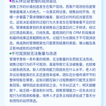
真实拜访是管理的观测盲区
销售工作的价值创造发生在客户现场，而客户现场恰恰是管
理者最难进入的地方。一次真实拜访里，销售如何开场、在
哪一步暴露了需求理解的偏差、面对压价时的应对是否到
位，这些决定成败的过程行为大多发生在管理者看不见的空
间。管理者能拿到的多是销售自己复盘后的二手转述，经过
记忆筛选和美化，已经失真。能观测的只有 CRM 阶段推进
和最终结果这类粗颗粒信号。过程行为长期处于不可观测状
态，再成熟的管理框架也只能管到结果的表层，难以触及真
正影响成败的动作细节。
不可观测就无法衡量与改进
管理学里有一条朴素的规律，无法衡量的东西就无法改进。
销售过程行为的不可观测，直接导致它无法被衡量，也就难
以被系统改进。新人的探询能力到底处在什么水平，老人的
异议处理是真的扎实还是侥幸成单，团队在价值传递环节的
整体短板在哪里，这些问题在缺少过程数据时只能凭主观印
象回答。辅导因此变成经验之谈，今天纠正这个，明天提醒
那个，缺乏统一基准和针对性。销售管理能力一旦失去对过
程行为的观测和衡量，培养人才这条主线就退化成了靠天分
和悟性的自然筛选。