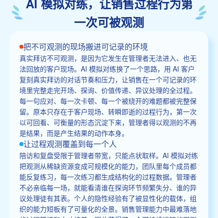
AI 模拟对练，让销售过程行为第
一次可被观测
把不可观测的现场搬进可记录的环境
真实拜访不可观测，是因为它发生在管理者无法进入、也无
法回放的客户现场。AI 模拟对练换了一个思路，用 AI 客户
复刻真实拜访的对话节奏和压力，让销售在一个可记录的环
境里完整走完开场、探询、价值传递、异议处理的全过程。
每一句应对、每一次卡顿、每一个被绕开的难题都被完整保
留。原本只存在于客户现场、转瞬即逝的过程行为，第一次
以可回看、可衡量的形态沉淀下来，管理者得以观测的不再
是结果，而是产生结果的动作本身。
让过程观测覆盖到每一个人
陪访和复盘受限于管理者带宽，只能点状取样。AI 模拟对练
把观测从稀缺资源变成可规模化的能力，团队里每个成员都
能反复练习，每一次练习都生成结构化的过程数据。管理者
不必亲临每一场，就能看清谁在探询环节频繁失分、谁的异
议处理徒有其表。个人的隐性经验有了被显性化的载体，组
织的能力短板有了可量化的全景。销售管理能力中最难落地