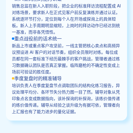
销售总监在新人入职阶段，把企业的标准拜访流程配置成 AI
对练场景，要求新人在正式见客户前反复演练并通过认证。
系统逐环节打分，定位到每个人在开场或探询上的具体短
板。新人上手周期明显缩短，上岗时的拜访动作已经达到统
一基准，而非各凭悟性。
重点战役前的话术统一
新品上市或重点客户攻坚前，一线主管把核心卖点和高频异
议预设进 AI 客户的对话节奏，组织全员限时对练。每位成
员都在同一套标准下经历最棘手的客户挑战，管理者通过练
习数据确认团队是否真正掌握。临阵磨枪的不确定性变成上
场前可验证的胜任度。
季度复盘时的精准辅导
培训负责人在季度复盘节点调取团队的结构化练习报告，异
议处理平均分、各环节失分热力图一目了然。辅导对象从凭
印象点名变成数据指向，该补探询的补探询，该练价值传递
的练价值传递。辅导从经验之谈升级为有据可依，管理者向
上汇报也有了能力进步的量化证据。