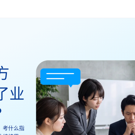
方
了业
？
，考什么指