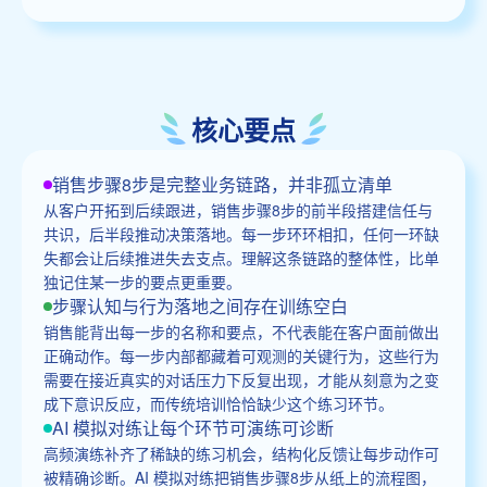
核心要点
销售步骤8步是完整业务链路，并非孤立清单
从客户开拓到后续跟进，销售步骤8步的前半段搭建信任与
共识，后半段推动决策落地。每一步环环相扣，任何一环缺
失都会让后续推进失去支点。理解这条链路的整体性，比单
独记住某一步的要点更重要。
步骤认知与行为落地之间存在训练空白
销售能背出每一步的名称和要点，不代表能在客户面前做出
正确动作。每一步内部都藏着可观测的关键行为，这些行为
需要在接近真实的对话压力下反复出现，才能从刻意为之变
成下意识反应，而传统培训恰恰缺少这个练习环节。
AI 模拟对练让每个环节可演练可诊断
高频演练补齐了稀缺的练习机会，结构化反馈让每步动作可
被精确诊断。AI 模拟对练把销售步骤8步从纸上的流程图，