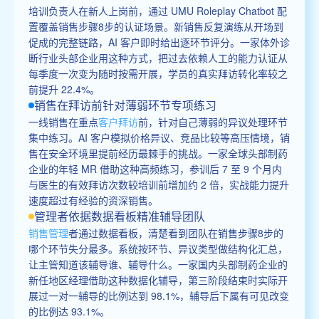
培训负责人在新人上岗前，通过 UMU Roleplay Chatbot 配
置覆盖销售步骤8步的认证场景。新销售反复演练从开场到
促成的完整链路，AI 客户即时给出逐环节评分。一家体外诊
断行业头部企业用这种方式，把过去依赖人工的能力认证从
每季度一次变为随时按需开展，学员的真实拜访转化率较之
前提升 22.4%。
销售在拜访前针对薄弱环节专项练习
一线销售在重点
客户拜访
前，针对自己薄弱的异议处理环节
集中练习。AI 客户模拟价格异议、竞品比较等高压情境，销
售在安全环境里提前经历最棘手的挑战。一家全球头部制药
企业的年轻 MR 借助这种高频练习，参训后 7 至 9 个月内
与医生的有效拜访次数较培训前增加约 2 倍，实战能力提升
速度超过有经验的资深销售。
管理者依据数据看板精准辅导团队
销售管理
者通过数据看板，清楚看到团队在销售步骤8步的
哪个环节失分最多。系统按环节、异议类型做结构化汇总，
让主管知道该辅导谁、辅导什么。一家国内头部制药企业的
新任地区经理借助这种数据化辅导，第三阶段结束时实际开
展过一对一辅导的比例达到 98.1%，辅导后下属有可见改变
的比例达 93.1%。