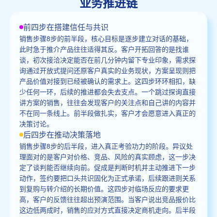
业务推进链
前四步在搭建信任与共识
销售步骤8步的前半段，核心目标是逐步建立对话的基础，
此时急于推介产品往往适得其反。客户开拓回答的是找谁
谈，初次接洽决定能否在前几分钟内留下专业印象，需求探
询通过开放式提问还原客户真实的业务现状，方案呈现则把
产品价值对接到已经被确认的需求上。这四步环环相扣，缺
少任何一环，后续的推进都会失去支点。一个跳过探询直接
讲方案的销售，往往会发现客户的关注点和自己讲的内容并
不在同一条线上。前半段做扎实，客户才会愿意进入真正的
决策讨论。
后四步在推动决策落地
销售步骤8步的后半段，进入真正考验功力的阶段。异议处
理面对的是客户对价格、竞品、风险的真实顾虑，这一步决
定了谈判能否继续向前。促成是判断时机并主动推进下一步
动作，签约要把口头共识固化为正式承诺，后续跟进则关系
到复购与转介绍的长期价值。这四步对临场反应的要求更
高，客户的反馈往往超出预演范围。当客户说出竞品报价比
这边低两成时，销售的应对方式直接决定商机走向。后半段