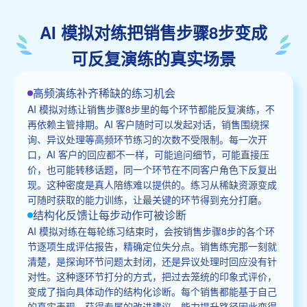
AI 模拟对练把销售步骤8步变成
可反复演练的真实场景
高频演练补齐稀缺的练习机会
AI 模拟对练让销售步骤8步里的每个环节都能反复演练，不
再依赖主管排期。AI 客户随时可以发起对话，销售围绕探
询、异议处理等高频环节练习的次数不受限制。每一次开
口，AI 客户的回应都不一样，可能追问细节，可能直接压
价，也可能转移话题，同一个环节在不同客户角色下反复出
现。这种密度是真人陪练难以提供的。练习从稀缺资源变成
可随时获取的能力训练，让最关键的环节得到充分打磨。
结构化反馈让每步动作可被诊断
AI 模拟对练在每轮练习结束时，会按销售步骤8步的各个环
节逐项生成评估报告，精确定位失分点。销售练完那一刻就
清楚，是探询环节问题太封闭，还是异议处理时回应没有针
对性。这种逐环节打分的方式，把过去笼统的印象式评价，
变成了指向具体动作的结构化诊断。每个销售都能基于自己
的真实表现，获得专属的改进建议，能力提升路径因此变得