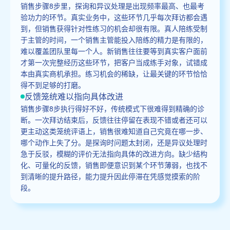
销售步骤8步里，探询和异议处理是出现频率最高、也最考
验功力的环节。真实业务中，这些环节几乎每次拜访都会遇
到，但销售获得针对性练习的机会却很有限。真人陪练受制
于主管的时间，一个销售主管能投入陪练的精力是有限的，
难以覆盖团队里每一个人。新销售往往要等到真实客户面前
才第一次完整经历这些环节，把客户当成练手对象，试错成
本由真实商机承担。练习机会的稀缺，让最关键的环节恰恰
得不到足够的打磨。
反馈笼统难以指向具体改进
销售步骤8步执行得好不好，传统模式下很难得到精确的诊
断。一次拜访结束后，反馈往往停留在表现不错或者还可以
更主动这类笼统评语上，销售很难知道自己究竟在哪一步、
哪个动作上失了分。是探询时问题太封闭，还是异议处理时
急于反驳，模糊的评价无法指向具体的改进方向。缺少结构
化、可量化的反馈，销售即便意识到某个环节薄弱，也找不
到清晰的提升路径，能力提升因此停滞在凭感觉摸索的阶
段。