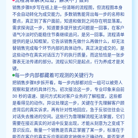
销售步骤8步写在纸上是一份清晰的流程图，但流程图本身
不会自动转化为成交能力。多数销售能背出每一步的名称和
要点，真正到了客户面前，知道和做到之间存在明显落差。
需求探询这一步，知道要多提开放式问题是一回事，在客户
语气冷淡时仍能稳住节奏继续追问，是另一回事。流程清单
提供的是认知框架，它告诉销售先做什么再做什么，却无法
替销售完成每个环节内部的具体动作。真正决定成交的，是
这些动作在真实对话压力下的执行质量，而这恰恰是一张步
骤表无法传递的部分。流程认知只是起点，行为养成才是关
键。
每一步内部都藏着可观测的关键行为
把销售步骤8步拆开看，每一步内部都对应一组可以被旁人
观察和复述的具体行为。初次接洽这一步，专业印象来自前
30 秒的语速、提问方式和对客户业务的了解程度，这些都
是看得见的动作。异议处理这一步，关键在于先理解客户顾
虑背后的真实诉求，再有针对性地回应，急于反驳往往会让
对话失去推进的空间。这些行为靠理解流程无法掌握，它们
需要在接近真实的对话中反复出现，才能从刻意为之变成下
意识反应。衡量一个销售是否真正掌握了某一步，标准在于
能否在客户的真实反应面前稳定地做出正确动作，能否复述