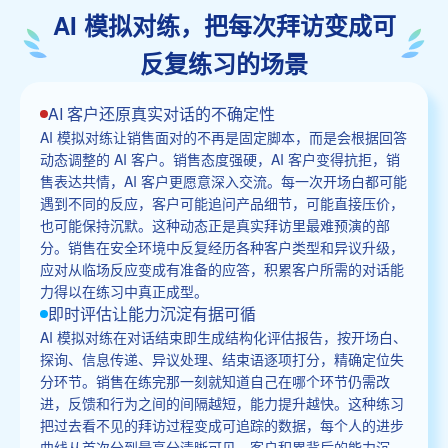
AI 模拟对练，把每次拜访变成可
反复练习的场景
AI 客户还原真实对话的不确定性
AI 模拟对练让销售面对的不再是固定脚本，而是会根据回答
动态调整的 AI 客户。销售态度强硬，AI 客户变得抗拒，销
售表达共情，AI 客户更愿意深入交流。每一次开场白都可能
遇到不同的反应，客户可能追问产品细节，可能直接压价，
也可能保持沉默。这种动态正是真实拜访里最难预演的部
分。销售在安全环境中反复经历各种客户类型和异议升级，
应对从临场反应变成有准备的应答，积累客户所需的对话能
力得以在练习中真正成型。
即时评估让能力沉淀有据可循
AI 模拟对练在对话结束即生成结构化评估报告，按开场白、
探询、信息传递、异议处理、结束语逐项打分，精确定位失
分环节。销售在练完那一刻就知道自己在哪个环节仍需改
进，反馈和行为之间的间隔越短，能力提升越快。这种练习
把过去看不见的拜访过程变成可追踪的数据，每个人的进步
曲线从首次分到最高分清晰可见。客户积累背后的能力沉