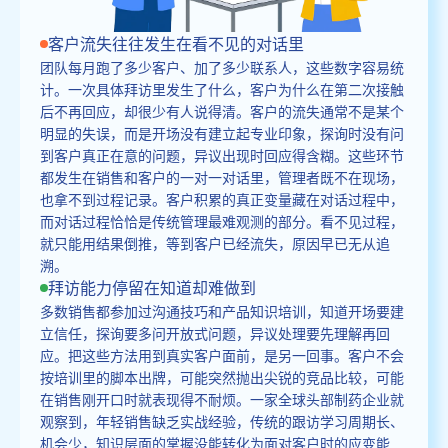
客户流失往往发生在看不见的对话里
团队每月跑了多少客户、加了多少联系人，这些数字容易统
计。一次具体拜访里发生了什么，客户为什么在第二次接触
后不再回应，却很少有人说得清。客户的流失通常不是某个
明显的失误，而是开场没有建立起专业印象，探询时没有问
到客户真正在意的问题，异议出现时回应得含糊。这些环节
都发生在销售和客户的一对一对话里，管理者既不在现场，
也拿不到过程记录。客户积累的真正变量藏在对话过程中，
而对话过程恰恰是传统管理最难观测的部分。看不见过程，
就只能用结果倒推，等到客户已经流失，原因早已无从追
溯。
拜访能力停留在知道却难做到
多数销售都参加过沟通技巧和产品知识培训，知道开场要建
立信任，探询要多问开放式问题，异议处理要先理解再回
应。把这些方法用到真实客户面前，是另一回事。客户不会
按培训里的脚本出牌，可能突然抛出尖锐的竞品比较，可能
在销售刚开口时就表现得不耐烦。一家全球头部制药企业就
观察到，年轻销售缺乏实战经验，传统的跟访学习周期长、
机会少，知识层面的掌握没能转化为面对客户时的应变能