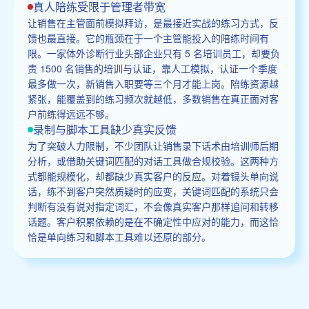
真人陪练受限于管理者带宽
让销售在主管面前模拟拜访，是最接近实战的练习方式，反
馈也最直接。它的瓶颈在于一个主管能投入的陪练时间有
限。一家体外诊断行业头部企业只有 5 名培训员工，却要负
责 1500 名销售的培训与认证，靠人工模拟，认证一个季度
最多做一次，新销售入职要等三个月才能上岗。陪练资源越
紧张，能覆盖到的练习频次就越低，多数销售在真正面对客
户前练得远远不够。
录制与脚本工具缺少真实反馈
为了突破人力限制，不少团队让销售录下话术由培训师后期
分析，或借助关键词匹配的对话工具做合规校验。这两种方
式都能规模化，却都缺少真实客户的反应。对着镜头单向说
话，练不到客户突然质疑时的应变，关键词匹配的系统只会
判断有没有说对指定词汇，不会像真实客户那样追问和转移
话题。客户积累依赖的是在不确定性中应对的能力，而这恰
恰是单向练习和脚本工具难以还原的部分。