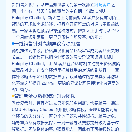
新销售入职后，从产品知识学习到第一次独立
拜访客户
之
间，往往有一段没有训练覆盖的空白期。借助 UMU
Roleplay Chatbot，新人在上岗前面对 AI 客户反复练习陌生
拜访的开场和需求访谈，把客户开拓所需的对话节奏提前练
熟。一家零售连锁品牌靠这种方式，把新人上手时间从至少
一个月缩短到两周，更早具备独立积累客户的能力。
一线销售针对高频异议专项打磨
商机推进到中段，价格异议和竞品比较常常成为客户流失的
节点。一线销售可以把企业积累的真实异议预设进 UMU
Roleplay Chatbot，让 AI 客户在合适时机主动抛出价格质疑
或竞品对比，在安全环境里把最棘手的对话练到从容。一家
体外诊断头部企业的数据显示，认证通过的学员真实拜访转
化率较之前提升 22.4%，更稳的异议处理直接转化为更高的
客户留存。
管理者依据数据精准辅导团队
季度复盘时，管理者过去只能凭印象判断谁需要辅导。通过
UMU Roleplay Chatbot 的团队诊断看板，管理者能看到每
个环节的失分分布，区分个体问题和共性短板。辅导对象、
辅导重点都有数据支撑，一对一辅导从凭感觉升级为基于过
程数据。团队整体的客户积累能力，因此有了可持续改进的