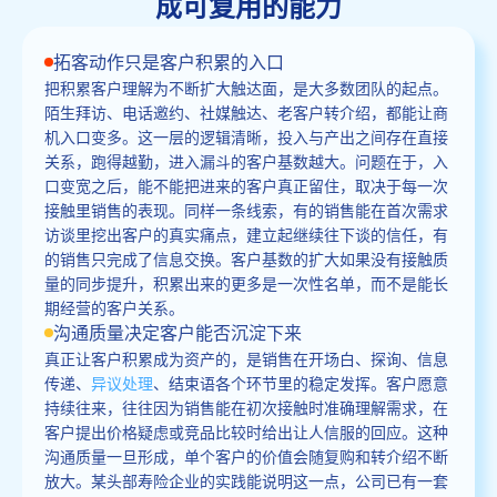
成可复用的能力
拓客动作只是客户积累的入口
把积累客户理解为不断扩大触达面，是大多数团队的起点。
陌生拜访、电话邀约、社媒触达、老客户转介绍，都能让商
机入口变多。这一层的逻辑清晰，投入与产出之间存在直接
关系，跑得越勤，进入漏斗的客户基数越大。问题在于，入
口变宽之后，能不能把进来的客户真正留住，取决于每一次
接触里销售的表现。同样一条线索，有的销售能在首次需求
访谈里挖出客户的真实痛点，建立起继续往下谈的信任，有
的销售只完成了信息交换。客户基数的扩大如果没有接触质
量的同步提升，积累出来的更多是一次性名单，而不是能长
期经营的客户关系。
沟通质量决定客户能否沉淀下来
真正让客户积累成为资产的，是销售在开场白、探询、信息
传递、
异议处理
、结束语各个环节里的稳定发挥。客户愿意
持续往来，往往因为销售能在初次接触时准确理解需求，在
客户提出价格疑虑或竞品比较时给出让人信服的回应。这种
沟通质量一旦形成，单个客户的价值会随复购和转介绍不断
放大。某头部寿险企业的实践能说明这一点，公司已有一套