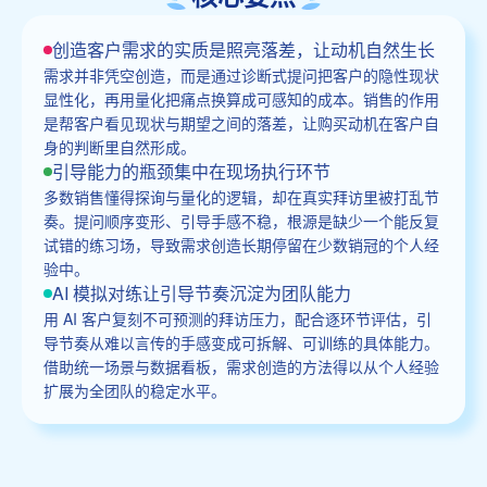
创造客户需求的实质是照亮落差，让动机自然生长
需求并非凭空创造，而是通过诊断式提问把客户的隐性现状
显性化，再用量化把痛点换算成可感知的成本。销售的作用
是帮客户看见现状与期望之间的落差，让购买动机在客户自
身的判断里自然形成。
引导能力的瓶颈集中在现场执行环节
多数销售懂得探询与量化的逻辑，却在真实拜访里被打乱节
奏。提问顺序变形、引导手感不稳，根源是缺少一个能反复
试错的练习场，导致需求创造长期停留在少数销冠的个人经
验中。
AI 模拟对练让引导节奏沉淀为团队能力
用 AI 客户复刻不可预测的拜访压力，配合逐环节评估，引
导节奏从难以言传的手感变成可拆解、可训练的具体能力。
借助统一场景与数据看板，需求创造的方法得以从个人经验
扩展为全团队的稳定水平。