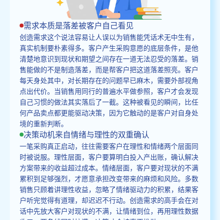
需求本质是落差被客户自己看见
创造需求这个说法容易让人误以为销售能凭话术无中生有，
真实机制要朴素得多。客户产生采购意愿的底层条件，是他
清楚地意识到现状和期望之间存在一道无法忍受的落差。销
售能做的不是制造落差，而是帮客户把这道落差照亮。客户
每天身处其中，对长期存在的问题早已麻木，需要外部视角
点出代价。当销售用同行的普遍水平做参照，客户才会发现
自己习惯的做法其实落后了一截。这种被看见的瞬间，比任
何产品卖点都更能驱动决策，因为它触动的是客户对自身处
境的重新判断。
决策动机来自情绪与理性的双重确认
一笔采购真正启动，往往需要客户在理性和情绪两个层面同
时被说服。理性层面，客户要算明白投入产出账，确认解决
方案带来的收益超过成本。情绪层面，客户要对现状的不满
累积到足够强烈，才愿意承担改变带来的麻烦和风险。多数
销售只顾着讲理性收益，忽略了情绪驱动力的积累，结果客
户听完觉得有道理，却迟迟不行动。创造需求的高手会在对
话中先放大客户对现状的不满，让情绪到位，再用理性数据