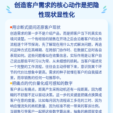
创造客户需求的核心动作是把隐
性现状显性化
用诊断式提问还原客户现状
创造需求的第一步不是介绍产品，而是把客户当下的真实处
境问清楚。一个有经验的销售在开场之后会沿着客户的业务
流程逐个环节探询，先了解现在用什么方式解决问题，再追
问这种方式在高峰期、在跨部门协作时、在数据汇总时各自
表现如何。这些问题看似在收集信息，实际作用是让客户自
己说出那些平时习以为常、从未细想的损耗。当客户描述完
一个完整的工作流程，往往会主动停顿下来，意识到某个环
节的代价比想象中更高。需求的种子就埋在客户的自我描述
里，而非销售的任何一句推荐中。
把痛点的代价量化成可感知的数字
客户承认有痛点，距离产生采购动机还有一段距离，因为模
糊的不舒服不足以驱动决策。这一步的关键是把痛点换算成
客户在意的度量，比如每月因为流程返工多花的工时、因为
响应慢流失的商机数量、因为标准不统一带来的客诉比例。
当销售引导客户一起把这些数字算出来，抽象的麻烦就变成