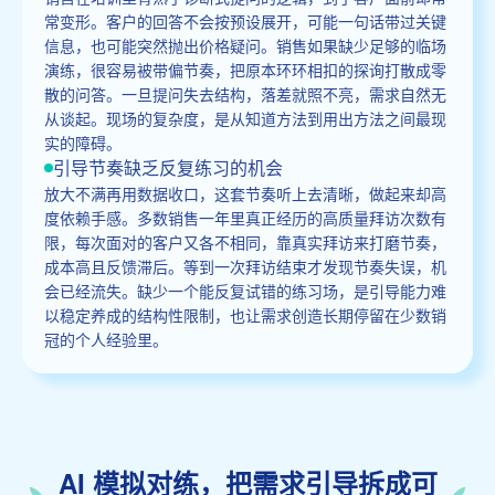
常变形。客户的回答不会按预设展开，可能一句话带过关键
信息，也可能突然抛出价格疑问。销售如果缺少足够的临场
演练，很容易被带偏节奏，把原本环环相扣的探询打散成零
散的问答。一旦提问失去结构，落差就照不亮，需求自然无
从谈起。现场的复杂度，是从知道方法到用出方法之间最现
实的障碍。
引导节奏缺乏反复练习的机会
放大不满再用数据收口，这套节奏听上去清晰，做起来却高
度依赖手感。多数销售一年里真正经历的高质量拜访次数有
限，每次面对的客户又各不相同，靠真实拜访来打磨节奏，
成本高且反馈滞后。等到一次拜访结束才发现节奏失误，机
会已经流失。缺少一个能反复试错的练习场，是引导能力难
以稳定养成的结构性限制，也让需求创造长期停留在少数销
冠的个人经验里。
AI 模拟对练，把需求引导拆成可