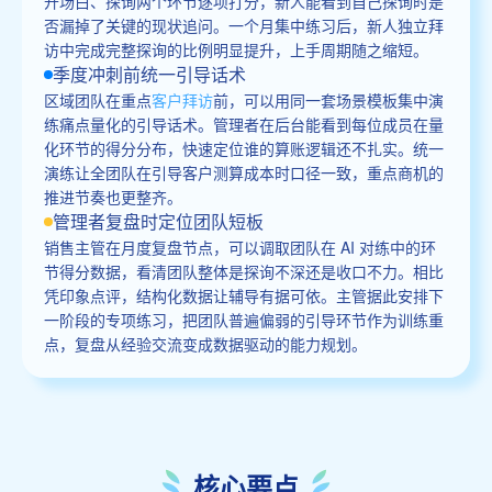
开场白、探询两个环节逐项打分，新人能看到自己探询时是
否漏掉了关键的现状追问。一个月集中练习后，新人独立拜
访中完成完整探询的比例明显提升，上手周期随之缩短。
季度冲刺前统一引导话术
区域团队在重点
客户拜访
前，可以用同一套场景模板集中演
练痛点量化的引导话术。管理者在后台能看到每位成员在量
化环节的得分分布，快速定位谁的算账逻辑还不扎实。统一
演练让全团队在引导客户测算成本时口径一致，重点商机的
推进节奏也更整齐。
管理者复盘时定位团队短板
销售主管在月度复盘节点，可以调取团队在 AI 对练中的环
节得分数据，看清团队整体是探询不深还是收口不力。相比
凭印象点评，结构化数据让辅导有据可依。主管据此安排下
一阶段的专项练习，把团队普遍偏弱的引导环节作为训练重
点，复盘从经验交流变成数据驱动的能力规划。
核心要点