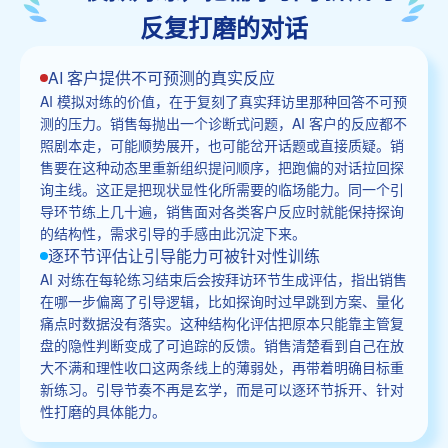
反复打磨的对话
AI 客户提供不可预测的真实反应
AI 模拟对练的价值，在于复刻了真实拜访里那种回答不可预
测的压力。销售每抛出一个诊断式问题，AI 客户的反应都不
照剧本走，可能顺势展开，也可能岔开话题或直接质疑。销
售要在这种动态里重新组织提问顺序，把跑偏的对话拉回探
询主线。这正是把现状显性化所需要的临场能力。同一个引
导环节练上几十遍，销售面对各类客户反应时就能保持探询
的结构性，需求引导的手感由此沉淀下来。
逐环节评估让引导能力可被针对性训练
AI 对练在每轮练习结束后会按拜访环节生成评估，指出销售
在哪一步偏离了引导逻辑，比如探询时过早跳到方案、量化
痛点时数据没有落实。这种结构化评估把原本只能靠主管复
盘的隐性判断变成了可追踪的反馈。销售清楚看到自己在放
大不满和理性收口这两条线上的薄弱处，再带着明确目标重
新练习。引导节奏不再是玄学，而是可以逐环节拆开、针对
性打磨的具体能力。