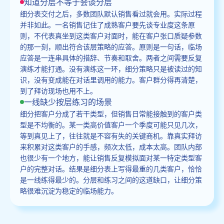
知道分层不等于会谈分层
细分表交付之后，多数团队默认销售看过就会用。实际过程
并非如此。一名销售记住了成熟客户要先谈专业度这条原
则，不代表真坐到这类客户对面时，能在客户张口质疑参数
的那一刻，顺出符合该层策略的应答。原则是一句话，临场
应答是一连串具体的措辞、节奏和取舍。两者之间需要反复
演练才能打通。没有演练这一环，细分策略只是被读过的知
识，没有变成能在对话里调用的能力。客户群分得再清楚，
到了拜访现场也用不上。
一线缺少按层练习的场景
细分把客户分成了若干类型，但销售日常能接触到的客户类
型是不均衡的。某一类高价值客户一个季度可能只见几次，
等到真见上了，往往就是不容有失的关键商机。靠真实拜访
来积累对这类客户的手感，频次太低，成本太高。团队内部
也很少有一个地方，能让销售反复模拟面对某一特定类型客
户的完整对话。结果是细分表上写得最重的几类客户，恰恰
是一线练得最少的。分层和练习之间的这道缺口，让细分策
略很难沉淀为稳定的临场能力。