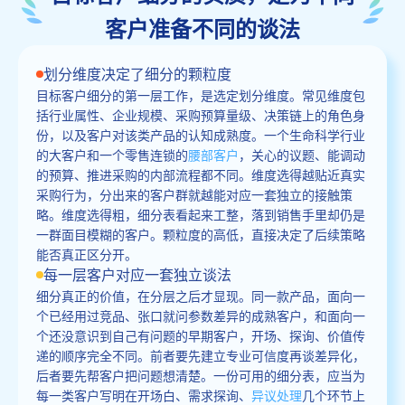
客户准备不同的谈法
划分维度决定了细分的颗粒度
目标客户细分的第一层工作，是选定划分维度。常见维度包
括行业属性、企业规模、采购预算量级、决策链上的角色身
份，以及客户对该类产品的认知成熟度。一个生命科学行业
的大客户和一个零售连锁的
腰部客户
，关心的议题、能调动
的预算、推进采购的内部流程都不同。维度选得越贴近真实
采购行为，分出来的客户群就越能对应一套独立的接触策
略。维度选得粗，细分表看起来工整，落到销售手里却仍是
一群面目模糊的客户。颗粒度的高低，直接决定了后续策略
能否真正区分开。
每一层客户对应一套独立谈法
细分真正的价值，在分层之后才显现。同一款产品，面向一
个已经用过竞品、张口就问参数差异的成熟客户，和面向一
个还没意识到自己有问题的早期客户，开场、探询、价值传
递的顺序完全不同。前者要先建立专业可信度再谈差异化，
后者要先帮客户把问题想清楚。一份可用的细分表，应当为
每一类客户写明在开场白、需求探询、
异议处理
几个环节上