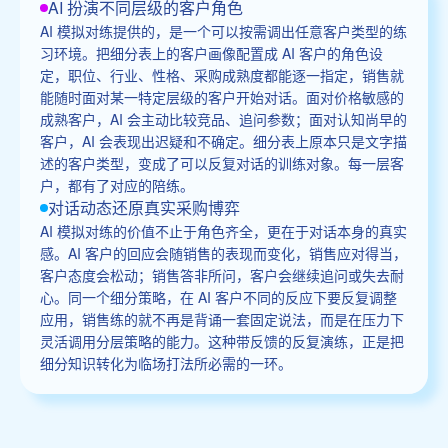
AI 扮演不同层级的客户角色
AI 模拟对练提供的，是一个可以按需调出任意客户类型的练
习环境。把细分表上的客户画像配置成 AI 客户的角色设
定，职位、行业、性格、采购成熟度都能逐一指定，销售就
能随时面对某一特定层级的客户开始对话。面对价格敏感的
成熟客户，AI 会主动比较竞品、追问参数；面对认知尚早的
客户，AI 会表现出迟疑和不确定。细分表上原本只是文字描
述的客户类型，变成了可以反复对话的训练对象。每一层客
户，都有了对应的陪练。
对话动态还原真实采购博弈
AI 模拟对练的价值不止于角色齐全，更在于对话本身的真实
感。AI 客户的回应会随销售的表现而变化，销售应对得当，
客户态度会松动；销售答非所问，客户会继续追问或失去耐
心。同一个细分策略，在 AI 客户不同的反应下要反复调整
应用，销售练的就不再是背诵一套固定说法，而是在压力下
灵活调用分层策略的能力。这种带反馈的反复演练，正是把
细分知识转化为临场打法所必需的一环。