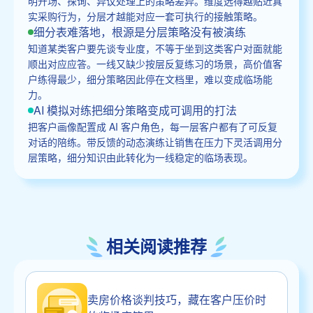
明开场、探询、异议处理上的策略差异。维度选得越贴近真
实采购行为，分层才越能对应一套可执行的接触策略。
细分表难落地，根源是分层策略没有被演练
知道某类客户要先谈专业度，不等于坐到这类客户对面就能
顺出对应应答。一线又缺少按层反复练习的场景，高价值客
户练得最少，细分策略因此停在文档里，难以变成临场能
力。
AI 模拟对练把细分策略变成可调用的打法
把客户画像配置成 AI 客户角色，每一层客户都有了可反复
对话的陪练。带反馈的动态演练让销售在压力下灵活调用分
层策略，细分知识由此转化为一线稳定的临场表现。
相关阅读推荐
卖房价格谈判技巧，藏在客户压价时