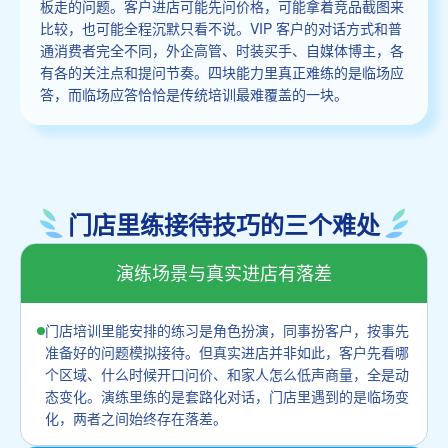
板走的问题。客户进店可能先问价格，可能拿着竞品截图来
比较，也可能全程沉默只看不说。VIP 客户的对话方式和普
通消费者完全不同，外企高管、时装买手、自媒体博主，各
有各的关注点和提问节奏。四块能力里真正难练的是临场应
答，而临场应答恰恰是传统培训最难覆盖的一块。
门店里练接待技巧的三个难处
演练场景与真实进店有落差
门店培训里能安排的练习是角色扮演，同事扮客户，按事先
准备好的问题模拟接待。但真实进店并非如此，客户先看哪
个区域、什么时候开口问价、和家人怎么低声商量，全是动
态变化。演练里练的是套路化对话，门店里遇到的是临场变
化，两者之间始终存在落差。