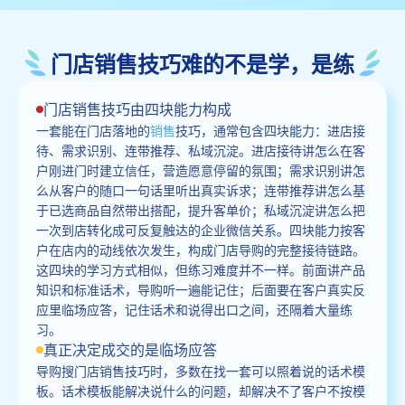
门店销售技巧难的不是学，是练
门店销售技巧由四块能力构成
一套能在门店落地的
销售
技巧，通常包含四块能力：进店接
待、需求识别、连带推荐、私域沉淀。进店接待讲怎么在客
户刚进门时建立信任，营造愿意停留的氛围；需求识别讲怎
么从客户的随口一句话里听出真实诉求；连带推荐讲怎么基
于已选商品自然带出搭配，提升客单价；私域沉淀讲怎么把
一次到店转化成可反复触达的企业微信关系。四块能力按客
户在店内的动线依次发生，构成门店导购的完整接待链路。
这四块的学习方式相似，但练习难度并不一样。前面讲产品
知识和标准话术，导购听一遍能记住；后面要在客户真实反
应里临场应答，记住话术和说得出口之间，还隔着大量练
习。
真正决定成交的是临场应答
导购搜门店销售技巧时，多数在找一套可以照着说的话术模
板。话术模板能解决说什么的问题，却解决不了客户不按模