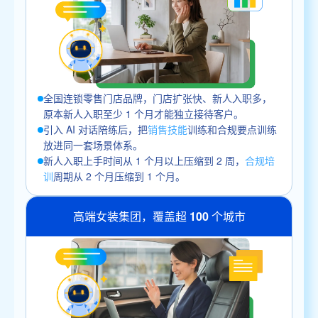
全国连锁零售门店品牌，门店扩张快、新人入职多，
原本新人入职至少 1 个月才能独立接待客户。
引入 AI 对话陪练后，把
销售技能
训练和合规要点训练
放进同一套场景体系。
新人入职上手时间从 1 个月以上压缩到 2 周，
合规培
训
周期从 2 个月压缩到 1 个月。
高端女装集团，覆盖超 100 个城市