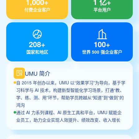
1,000+
1 亿+
付费企业客户
平台用户
208+
100+
国家和地区
世界 500 强企业客户
UMU 简介
自 2015 年创办以来，UMU 以“效果学习”为导向，基于学
习科学与 AI 技术，构建新型智能化学习场景，打通“教、
学、练、测、用”环节，帮助学员跨越从“知道”到“做到”的
鸿沟
通过 AI 力系列课程、AI 原生工具和平台，UMU 赋能企
业员工，助力企业实现人效提升、绩效改变、收入增长