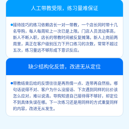
人工带教受限，练习量难保证
接待技巧的练习依赖店长一对一带教，一个店长同时带十几
名导购，每人每周轮上一次已是上限。门店人员流动率高，
新人不断入职，店长的带教时间被反复摊薄。新人上岗前两
周里，真正在客户级别压力下开口练习的次数，常常不超过
五次，练习量远不够形成下意识反应。
缺少结构化反馈，改进无从定位
带教结束后给的反馈往往是再热情一点、连带再自然些。哪
句话说得不对、客户为什么没接话、下次遇到同样的比价该
怎么应对，难以说清。导购知道自己接待得不够好，却定位
不到具体失误在哪。下一次练习还是用同样的方式重复同样
的内容，改进无从发生。