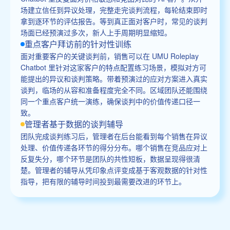
场建立信任到异议处理，完整走完谈判流程，每轮结束即时
拿到逐环节的评估报告。等到真正面对客户时，常见的谈判
场面已经预演过多次，新人上手周期明显缩短。
重点客户拜访前的针对性训练
面对重要客户的关键谈判前，销售可以在 UMU Roleplay
Chatbot 里针对这家客户的特点配置练习场景，模拟对方可
能提出的异议和谈判策略。带着预演过的应对方案进入真实
谈判，临场的从容和准备程度完全不同。区域团队还能围绕
同一个重点客户统一演练，确保谈判中的价值传递口径一
致。
管理者基于数据的谈判辅导
团队完成谈判练习后，管理者在后台能看到每个销售在异议
处理、价值传递各环节的得分分布。哪个销售在竞品应对上
反复失分，哪个环节是团队的共性短板，数据呈现得很清
楚。管理者的辅导从凭印象点评变成基于客观数据的针对性
指导，把有限的辅导时间投到最需要改进的环节上。