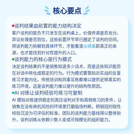
核心要点
谈判结果由前置的能力结构决定
客户谈判的胜负不只发生在谈判桌上，价值传递是否充分、
异议处理是否到位，这些前置环节早已圈定了谈判的空间。
把谈判能力拆解到具体环节，才能看清
业绩差
距真正的来
源，也才能找到针对性提升的入口。
谈判能力的核心是行为模式
决定谈判结果的不是销售知道多少话术，而是这些知识能否
在对话中转化成稳定的行为。行为模式要靠贴近实战的反复
练习才能内化，传统培训和同事互练都难以提供足够真实的
练习环境，这是谈判能力难以提升的结构性原因。
AI 对练让谈判经验可练习可复制
AI 模拟对练提供稳定的高压谈判对手和高频练习的条件，让
销售在没有商机风险的环境里打磨临场判断。把销冠的隐性
经验沉淀为可评估的标准，团队的谈判能力基线得以整体抬
升，谈判训练从依赖少数人变成可规模化的组织能力。