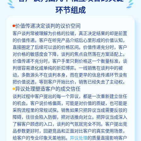
环节组成
价值传递决定谈判的议价空间
客户谈判常被理解为价格的拉锯，真正决定结果的却是前置
的价值传递。客户在听完产品介绍后心里形成的价值认知，
直接圈定了后续可以谈的价格区间。价值传递充分时，客户
对价格的敏感度会下降，谈判的焦点自然落在方案适配上。
价值传递不充分时，客户手里只剩价格这一个衡量标准，谈
判很容易退化成单纯的折扣博弈。一线销售在谈判中的被
动，多数源头不在谈判本身，而在更早的信息传递环节没有
把价值说透，等到客户开始比价，销售已经失去了主动权。
异议处理塑造客户的成交信任
谈判过程中客户提出的每一个异议，都是一次重新建立信任
的机会。客户说价格偏高，可能是对价值的质疑，也可能是
采购流程里的常规试探。销售如果只把异议当成需要反驳的
障碍，往往会陷入防御，把对话推向对立。把异议当成深入
了解客户顾虑的入口，谈判的气氛就完全不同。客户提出竞
品参数更好时，回避竞品和正面对比客户的真实使用场景，
给客户的专业印象天差地别。
异议处理
的质量直接影响客户