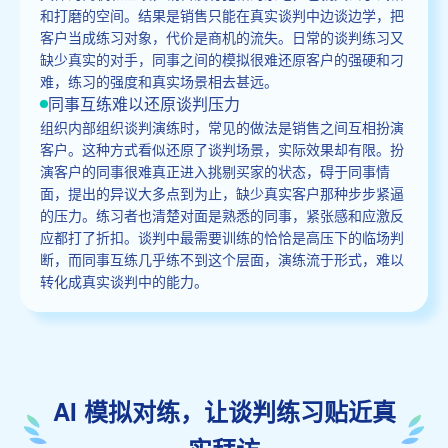
和打磨的空间。结果是销售只能在真实谈判中边谈边学，把
客户当成练习对象，代价是商机的流失。日常的谈判练习又
缺少真实的对手，同事之间的模拟很难还原客户的强硬和刁
难，练习的强度和真实场景相去甚远。
同事互练难以还原谈判压力
组织内部组织谈判演练时，常见的做法是销售之间互相扮演
客户。这种方式看似还原了谈判场景，实际效果却有限。扮
演客户的同事很难真正进入挑剔买家的状态，碍于同事情
面，提出的异议大多点到为止，缺少真实客户那种步步紧逼
的压力。练习者也清楚对面是熟悉的同事，紧张感和应激反
应都打了折扣。谈判中最需要训练的恰恰是高压下的临场判
断，而同事互练几乎练不到这个层面，演练流于形式，难以
转化成真实谈判中的能力。
AI 模拟对练，让谈判练习贴近真