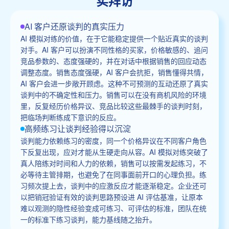
实拜访
AI 客户还原谈判的真实压力
AI 模拟对练的价值，在于它能稳定提供一个贴近真实的谈判
对手。AI 客户可以扮演不同性格的买家，价格敏感的、追问
竞品参数的、态度强硬的，并在对话中根据销售的回应动态
调整态度。销售态度强硬，AI 客户会抗拒，销售懂得共情，
AI 客户会进一步敞开顾虑。这种不可预测的互动还原了真实
谈判中的不确定性和压力。销售可以在没有商机风险的环境
里，反复经历价格异议、竞品比较这些最棘手的谈判时刻，
把临场判断练成下意识的反应。
高频练习让谈判经验得以沉淀
谈判能力依赖练习的密度，同一个价格异议在不同客户角色
下反复出现，应对才能从生硬走向从容。AI 模拟对练突破了
真人陪练对时间和人力的依赖，销售可以按需发起练习，不
必等待主管排期，也避免了在同事面前开口的心理负担。练
习频次提上去，谈判中的应激反应才能逐渐稳定。企业还可
以把销冠验证有效的谈判思路预设进 AI 评估基准，让原本
难以观测的隐性经验变成可练习、可评估的标准，团队在统
一的标准下练习谈判，能力基线随之抬升。