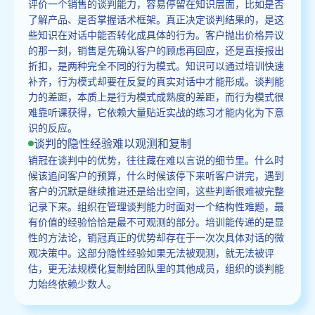
评价一个销售的谈判能力，容易停留在知识层面，比如是否
了解产品、是否掌握话术框架。真正决定谈判结果的，是这
些知识在对话中能否转化成具体的行为。客户抛出价格异议
的那一刻，销售是先确认客户的顾虑再回应，还是直接报出
折扣，是两种完全不同的行为模式。知识可以通过培训快速
补齐，行为模式却要在反复的真实对话中才能形成。谈判能
力的差距，本质上是行为模式成熟度的差距，而行为模式很
难靠听课获得，它依赖大量贴近实战的练习才能内化为下意
识的反应。
谈判的隐性经验难以观测和复制
销冠在谈判中的优势，往往藏在难以言说的细节里。什么时
候该追问客户的预算，什么时候该停下来听客户讲完，遇到
客户的沉默是继续推进还是给出空间，这些判断很难被完整
记录下来。组织在管理谈判能力时面对一个结构性难题，最
有价值的经验恰恰是最不可观测的部分。培训能传递的是显
性的方法论，销冠真正的优势却存在于一次次具体对话的微
观决策中。这部分隐性经验如果无法被观测，就无法被评
估，更无法规模化复制给团队里的其他成员，组织的谈判能
力始终依赖少数人。