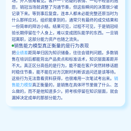
场，外人很难看见。客户一个迟疑的表情、一句不经意的抱
怨，销冠当场就调整了沟通节奏，但这些瞬间的决策很少被
记录下来。等到事后复盘，连本人都未必能完整还原当时为
什么那样应对。组织能拿到的，通常只有最终的成交结果和
一份简单的拜访小结。结果可见，过程不可见，于是销冠经
验长期停留在个人身上，难以变成团队能学的东西。一旦销
冠离职，这部分能力资产也随之流失。
销售能力模型真正衡量的是行为表现
把
业绩差
距简单归因为知识储备，往往会错判问题。多数销
售在培训后都能背出产品卖点和标准话术，知识层面差距并
不大。真正区分高低的是行为，能不能在客户突然转移话题
时稳住节奏，能不能在对方沉默时判断该追问还是该等待。
这些行为无法靠看资料获得，也很难用一次笔试考出来。
销
售能力模型
真正衡量的，是销售在具体环节里做了什么、怎
么做的，而不是他知道多少。把考核停留在知识层面，就会
漏掉决定成单的那部分能力。