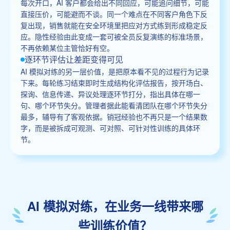
每次开口，AI 客户都会给出不同回应，可能追问细节，可能
直接压价，可能避而不谈。同一个难点在不同客户角色下反
复出现，销售就能在安全环境里把应对方式练到形成稳定反
应。隐性经验由此变成一套可被全员反复演练的标准场景，
不再依赖某位主管恰好有空。
逐环节评估让差距变得可见
AI 模拟对练的另一层价值，是把原本看不见的过程行为记录
下来。每轮练习结束即时生成结构化评估报告，按开场白、
探询、信息传递、异议处理逐环节打分，指出具体在哪一
句、哪个环节失分。管理者据此能看清团队在哪个环节失分
最多，辅导有了客观依据。销冠经验也不再只是一个结果数
字，而是被拆成可观测、可对照、可针对性训练的具体环
节。
AI 模拟对练，在业务一线带来哪
些训练价值？