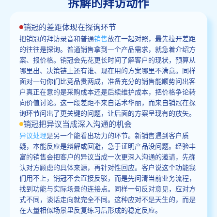
拆解的拜访动作
销冠的差距体现在探询环节
把销冠的拜访录音和普通
销售
放在一起对照，最先拉开差距
的往往是探询。普通销售拿到一个产品需求，就急着介绍方
案、报价格。销冠会先花更长时间了解客户的现状，预算从
哪里出、决策链上还有谁、现在用的方案哪里不满意。同样
面对一句你们比竞品贵两成，准备充分的销售能顺势问出客
户真正在意的是采购成本还是后续维护成本，把价格争论转
向价值讨论。这一段差距不来自话术华丽，而来自销冠在探
询环节问出了更关键的问题，让后面的方案呈现有的放矢。
销冠把异议当成深入沟通的机会
异议处理
是另一个能看出功力的环节。新销售遇到客户质
疑，本能反应是辩解或回避，急于证明产品没问题。经验丰
富的销售会把客户的异议当成一次更深入沟通的邀请，先确
认对方顾虑的具体来源，再针对性回应。客户说这个功能我
们用不上，销冠不会直接反驳，而是先问清当前业务流程，
找到功能与实际场景的连接点。同样一句反对意见，应对方
式不同，谈话走向就完全不同。这种应对不是天生的，而是
在大量相似场景里反复练习后形成的稳定反应。