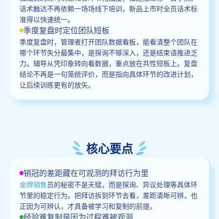
话术触达不再依赖一场场线下培训，新品上市时全员话术标
准得以快速统一。
季度复盘时定位团队短板
季度复盘时，管理者打开团队数据看板，能看清整个团队在
哪个环节失分最集中，是探询不够深入，还是结束语推进乏
力。辅导从凭印象转向看数据，重点放在共性短板上。复盘
结论不再是一句笼统评价，而是指向具体环节的改进计划，
让后续训练更有的放矢。
核心要点
销冠的差距藏在可观测的拜访行为里
金牌销售
员的秘密不是天赋，而是探询、异议处理等具体环
节里的稳定行为。把拜访拆到环节去看，差距清晰可辨，也
正因为可辨认，才具备被学习和复制的前提。
经验难复制是因为过程难被观测