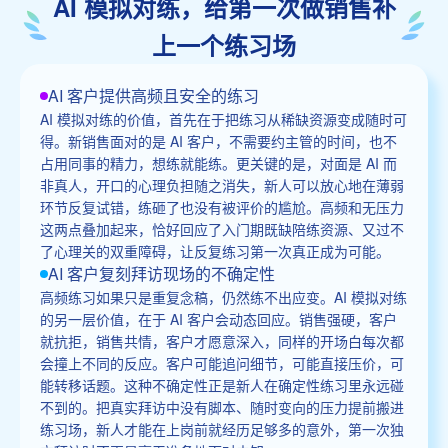
AI 模拟对练，给第一次做销售补
上一个练习场
AI 客户提供高频且安全的练习
AI 模拟对练的价值，首先在于把练习从稀缺资源变成随时可
得。新销售面对的是 AI 客户，不需要约主管的时间，也不
占用同事的精力，想练就能练。更关键的是，对面是 AI 而
非真人，开口的心理负担随之消失，新人可以放心地在薄弱
环节反复试错，练砸了也没有被评价的尴尬。高频和无压力
这两点叠加起来，恰好回应了入门期既缺陪练资源、又过不
了心理关的双重障碍，让反复练习第一次真正成为可能。
AI 客户复刻拜访现场的不确定性
高频练习如果只是重复念稿，仍然练不出应变。AI 模拟对练
的另一层价值，在于 AI 客户会动态回应。销售强硬，客户
就抗拒，销售共情，客户才愿意深入，同样的开场白每次都
会撞上不同的反应。客户可能追问细节，可能直接压价，可
能转移话题。这种不确定性正是新人在确定性练习里永远碰
不到的。把真实拜访中没有脚本、随时变向的压力提前搬进
练习场，新人才能在上岗前就经历足够多的意外，第一次独