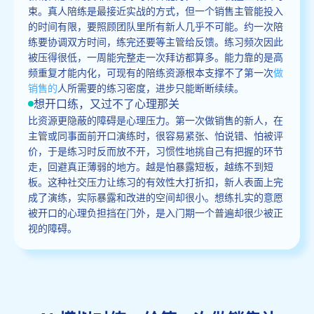
束。真人陪练是最接近实战的方式，但一个销售主管能投入
的时间有限，要照顾团队里所有新人几乎不可能。约一次陪
练要协调双方时间，练完还要等主管给反馈。练习频次因此
被压得很低，一周能完整走一次拜访都算多。能力靠的是高
频重复才能内化，可现有的陪练资源根本支撑不了第一次
做
销售的
人所需要的练习密度，进步只能断断续续。
想开口练，又过不了心理那关
比资源更隐蔽的障碍是心理压力。第一次做销售的新人，在
主管或同事面前开口演练时，很容易紧张、怕说错、怕被评
价，于是练习时反而放不开，习惯性地挑自己有把握的环节
走，回避真正薄弱的地方。越是怕暴露短板，越练不到短
板。这种社交压力让练习的有效性大打折扣，新人表面上完
成了演练，实际暴露和改进的空间却很小。想练扎实的意愿
被开口的心理负担挡在门外，是入门期一个普遍却很少被正
视的障碍。