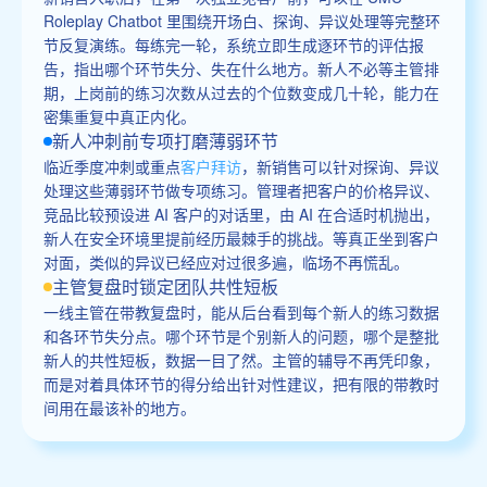
Roleplay Chatbot 里围绕开场白、探询、异议处理等完整环
节反复演练。每练完一轮，系统立即生成逐环节的评估报
告，指出哪个环节失分、失在什么地方。新人不必等主管排
期，上岗前的练习次数从过去的个位数变成几十轮，能力在
密集重复中真正内化。
新人冲刺前专项打磨薄弱环节
临近季度冲刺或重点
客户拜访
，新销售可以针对探询、异议
处理这些薄弱环节做专项练习。管理者把客户的价格异议、
竞品比较预设进 AI 客户的对话里，由 AI 在合适时机抛出，
新人在安全环境里提前经历最棘手的挑战。等真正坐到客户
对面，类似的异议已经应对过很多遍，临场不再慌乱。
主管复盘时锁定团队共性短板
一线主管在带教复盘时，能从后台看到每个新人的练习数据
和各环节失分点。哪个环节是个别新人的问题，哪个是整批
新人的共性短板，数据一目了然。主管的辅导不再凭印象，
而是对着具体环节的得分给出针对性建议，把有限的带教时
间用在最该补的地方。