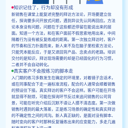
知识记住了，行为却没有形成
新销售在课堂上能复述完整的拜访方法论，开场要建立信
任，探询要多问开放式问题，遇到异议先认同再回应。方法
论本身没有问题，问题在于这些都还停留在能说出来的层
面。知道一个方法，和在客户面前不假思索地用出来，中间
隔着行为没有被反复练成的距离。第一次独立拜访时，客户
的节奏和压力扑面而来，新人来不及在脑子里检索方法论，
只能凭本能反应，于是又退回背产品、念卖点的老路。培训
交付的是知识，拜访现场需要的却是已经固化的行为习惯，
二者并不会自动转化。
真实客户不会按练习的脚本走
入门期的练习多数发生在确定的环境里，对着镜子念话术，
或在同事配合下走一遍标准流程，配合的人通常会顺着销售
的预设往下接。真实拜访的客户不会这样。客户可能在开场
就显得不耐烦，可能在探询环节反过来追问销售的公司背
景，可能在听完介绍后沉默不语让人摸不清态度。第一次做
销售时遇到的最大落差，正是练习场景的确定性和真实拜访
的不确定性之间的鸿沟。新人真正缺的，是面对没有脚本、
随时变向的客户时那种反复锤炼出来的应变能力，多走几遍
标准流程补不上这一课。