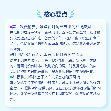
核心要点
第一次做销售，难点在拜访环节里的现场应对
产品知识有标准答案，背熟即可，真正决定成单的是探询和
异议处理这些没有唯一答案的环节。把入门精力只压在背产
品上，恰恰漏掉了最影响成单率的能力，这是新人最容易走
的弯路。
知识转化为行为，需要高频且真实的练习
课堂上记住方法论，不等于现场能用出来。新人真正欠缺
的，是面对没有脚本、随时变向的客户时反复锤炼出的应
变。这种能力只能在高频且贴近真实的练习中慢慢固化。
AI 模拟对练补上了入门期缺失的练习场
真人陪练受限于资源和心理压力，难以支撑新人所需的练习
密度。AI 模拟对练提供高频、无压力又充满不确定性的练习
环境，让第一次做销售的人在上岗前就经历足够多的实战意
外。