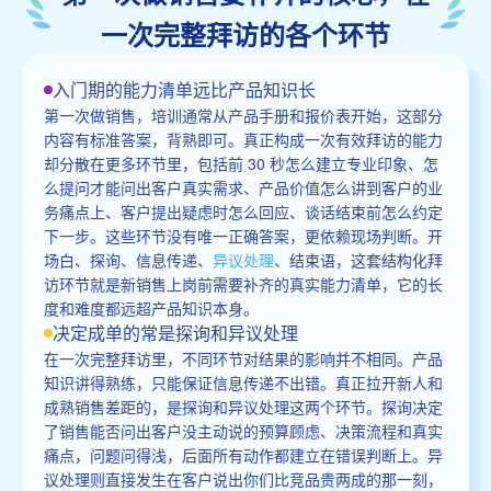
一次完整拜访的各个环节
入门期的能力清单远比产品知识长
第一次做销售，培训通常从产品手册和报价表开始，这部分
内容有标准答案，背熟即可。真正构成一次有效拜访的能力
却分散在更多环节里，包括前 30 秒怎么建立专业印象、怎
么提问才能问出客户真实需求、产品价值怎么讲到客户的业
务痛点上、客户提出疑虑时怎么回应、谈话结束前怎么约定
下一步。这些环节没有唯一正确答案，更依赖现场判断。开
场白、探询、信息传递、
异议处理
、结束语，这套结构化拜
访环节就是新销售上岗前需要补齐的真实能力清单，它的长
度和难度都远超产品知识本身。
决定成单的常是探询和异议处理
在一次完整拜访里，不同环节对结果的影响并不相同。产品
知识讲得熟练，只能保证信息传递不出错。真正拉开新人和
成熟销售差距的，是探询和异议处理这两个环节。探询决定
了销售能否问出客户没主动说的预算顾虑、决策流程和真实
痛点，问题问得浅，后面所有动作都建立在错误判断上。异
议处理则直接发生在客户说出你们比竞品贵两成的那一刻，