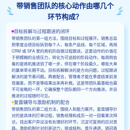
带销售团队的核心动作由哪几个
环节构成？
目标拆解与过程跟进的闭环
带销售团队的第一组方法，围绕目标和过程展开。销售总监
把季度业绩目标拆到每个人、每条产品线、每个区域，再用
CRM 或 SFA 里的商机阶段做过程跟进。这套动作的价值在
于把模糊的业绩压力，转化为可追踪的阶段动作。每周例会
看的是商机推进到了哪一步，停在哪个阶段最久，哪些大单
的赢单率长期不动。目标拆解解决的是方向问题，过程跟进
解决的是节奏问题。两者配合，管理者才能在季度结束前发
现偏差，而不是等结果出来再补救。这是带团队最基础也最
不可省略的一环，它确保整个团队朝同一个方向推进，并且
推进的过程随时可见。
复盘辅导与激励机制的配合
带销售团队的第二组方法，围绕人和能力展开。复盘辅导针
对的是具体的打单过程，销售经理和成员一对一回看某次拜
访，找出客户异议没有处理好的环节，沉淀可复用的应对思
路。激励机制针对的是动力，提成结构、晋升通道、销冠表