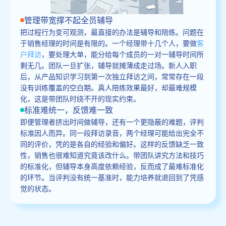
管理带宽撑不起全员辅导
把过程行为变可观测，最直接的办法是辅导和陪练。问题在
于销售经理的时间是有限的。一个经理带十几个人，要做
客
户拜访
，要处理大单，能分给每个成员的一对一辅导时间所
剩无几。团队一旦扩张，辅导就摊薄成走过场。新人入职
后，从产品知识学习到第一次独立拜访之间，常常存在一段
没有训练覆盖的空白期。真人陪练效果最好，却最难规模
化，这是带团队时绕不开的现实约束。
标准难统一，反馈难一致
即便管理者挤出时间做辅导，还有一个更隐蔽的难题，评判
标准因人而异。同一段拜访录音，两个经理可能给出完全不
同的评价，凭的是各自的经验和偏好。这样的反馈缺乏一致
性，销售也很难知道究竟该改什么。带团队讲究方法和技巧
的标准化，但辅导本身高度依赖经验，反而成了最难标准化
的环节。当评判没有统一基准时，能力培养就退回到了凭感
觉的状态。