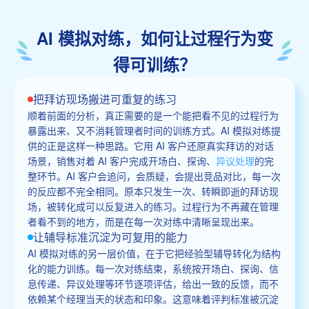
AI 模拟对练，如何让过程行为变
得可训练？
把拜访现场搬进可重复的练习
顺着前面的分析，真正需要的是一个能把看不见的过程行为
暴露出来、又不消耗管理者时间的训练方式。AI 模拟对练提
供的正是这样一种思路。它用 AI 客户还原真实拜访的对话
场景，销售对着 AI 客户完成开场白、探询、
异议处理
的完
整环节。AI 客户会追问，会质疑，会提出竞品对比，每一次
的反应都不完全相同。原本只发生一次、转瞬即逝的拜访现
场，被转化成可以反复进入的练习。过程行为不再藏在管理
者看不到的地方，而是在每一次对练中清晰呈现出来。
让辅导标准沉淀为可复用的能力
AI 模拟对练的另一层价值，在于它把经验型辅导转化为结构
化的能力训练。每一次对练结束，系统按开场白、探询、信
息传递、异议处理等环节逐项评估，给出一致的反馈，而不
依赖某个经理当天的状态和印象。这意味着评判标准被沉淀