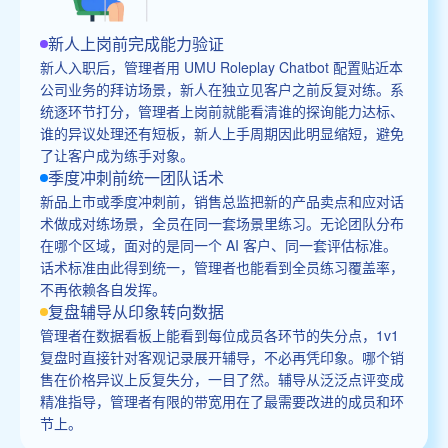
新人上岗前完成能力验证
新人入职后，管理者用 UMU Roleplay Chatbot 配置贴近本
公司业务的拜访场景，新人在独立见客户之前反复对练。系
统逐环节打分，管理者上岗前就能看清谁的探询能力达标、
谁的异议处理还有短板，新人上手周期因此明显缩短，避免
了让客户成为练手对象。
季度冲刺前统一团队话术
新品上市或季度冲刺前，销售总监把新的产品卖点和应对话
术做成对练场景，全员在同一套场景里练习。无论团队分布
在哪个区域，面对的是同一个 AI 客户、同一套评估标准。
话术标准由此得到统一，管理者也能看到全员练习覆盖率，
不再依赖各自发挥。
复盘辅导从印象转向数据
管理者在数据看板上能看到每位成员各环节的失分点，1v1
复盘时直接针对客观记录展开辅导，不必再凭印象。哪个销
售在价格异议上反复失分，一目了然。辅导从泛泛点评变成
精准指导，管理者有限的带宽用在了最需要改进的成员和环
节上。