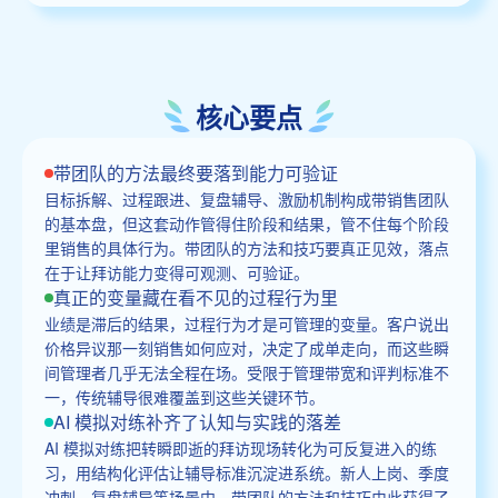
核心要点
带团队的方法最终要落到能力可验证
目标拆解、过程跟进、复盘辅导、激励机制构成带销售团队
的基本盘，但这套动作管得住阶段和结果，管不住每个阶段
里销售的具体行为。带团队的方法和技巧要真正见效，落点
在于让拜访能力变得可观测、可验证。
真正的变量藏在看不见的过程行为里
业绩是滞后的结果，过程行为才是可管理的变量。客户说出
价格异议那一刻销售如何应对，决定了成单走向，而这些瞬
间管理者几乎无法全程在场。受限于管理带宽和评判标准不
一，传统辅导很难覆盖到这些关键环节。
AI 模拟对练补齐了认知与实践的落差
AI 模拟对练把转瞬即逝的拜访现场转化为可反复进入的练
习，用结构化评估让辅导标准沉淀进系统。新人上岗、季度
冲刺、复盘辅导等场景中，带团队的方法和技巧由此获得了