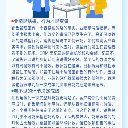
业绩是结果，行为才是变量
销售管理里有一个容易被忽略的事实，业绩是滞后指标。等
到季度报表出来，能改变的事情已经发生完了。真正可以管
理的是过程行为，销售在拜访中如何开场，如何探询客户真
实需求，遇到价格异议时怎么应对。这些行为发生在管理者
看不到的现场。CRM 里记录的是商机阶段和金额，记录不
了销售开口说的那句话到底说得好不好。带团队的方法之所
以有时见效有时不见效，根源就在这里。目标拆解和过程跟
进管住了阶段，却管不住每个阶段里销售的具体动作。当过
程行为无法观测时，业绩的好坏就带着很大的偶然性，管理
者也就很难判断一次成单到底来自能力还是来自运气。
看不见的环节决定成败
把视角拉到一次完整拜访就更清楚了。客户说你们比竞品贵
两成时，销售是慌乱地降价，还是从容地把话题引向价值，
这一个瞬间往往决定了这单的走向。可这样的瞬间，销售总
监几乎不可能全程在场观察。团队规模越大，能亲眼看到的
拜访占比越低。复盘辅导虽然能补救，但它依赖销售的事后