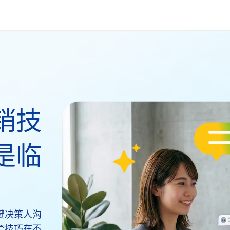
销技
是临
键决策人沟
套技巧在不